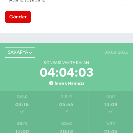
Gönder
SAKARYA
09.08.2026
SONRAKI VAKTE KALAN
04:04:02
İmsak Namazı
İMSAK
GÜNEŞ
ÖĞLE
04:16
05:55
13:09
İKINDI
AKŞAM
YATSI
17:00
20:13
21:45