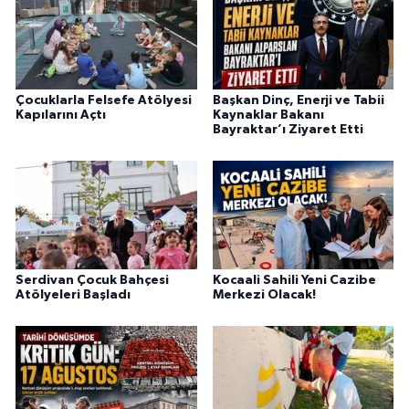
Çocuklarla Felsefe Atölyesi
Başkan Dinç, Enerji ve Tabii
Kapılarını Açtı
Kaynaklar Bakanı
Bayraktar’ı Ziyaret Etti
Serdivan Çocuk Bahçesi
Kocaali Sahili Yeni Cazibe
Atölyeleri Başladı
Merkezi Olacak!