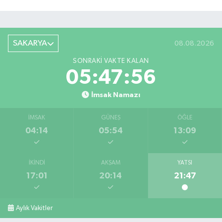
SAKARYA
08.08.2026
SONRAKI VAKTE KALAN
05:47:55
İmsak Namazı
İMSAK
GÜNEŞ
ÖĞLE
04:14
05:54
13:09
İKINDI
AKŞAM
YATSI
17:01
20:14
21:47
Aylık Vakitler