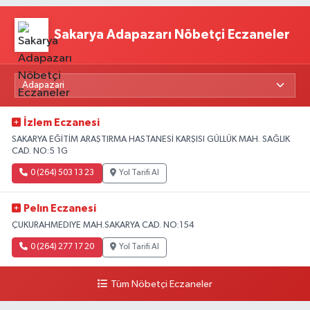
Sakarya Adapazarı Nöbetçi Eczaneler
İzlem Eczanesi
SAKARYA EĞİTİM ARAŞTIRMA HASTANESİ KARŞISI GÜLLÜK MAH. SAĞLIK
CAD. NO:5 1G
0 (264) 503 13 23
Yol Tarifi Al
Pelın Eczanesi
ÇUKURAHMEDIYE MAH.SAKARYA CAD. NO:154
0 (264) 277 17 20
Yol Tarifi Al
Tüm Nöbetçi Eczaneler