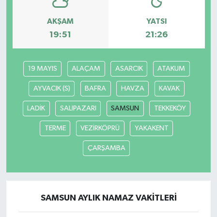
AKŞAM
YATSI
19:51
21:26
19 MAYIS
ALAÇAM
ASARCIK
ATAKUM
AYVACIK (S)
BAFRA
HAVZA
KAVAK
LADİK
SALIPAZARI
SAMSUN
TEKKEKÖY
TERME
VEZİRKÖPRÜ
YAKAKENT
ÇARŞAMBA
SAMSUN AYLIK NAMAZ VAKITLERI