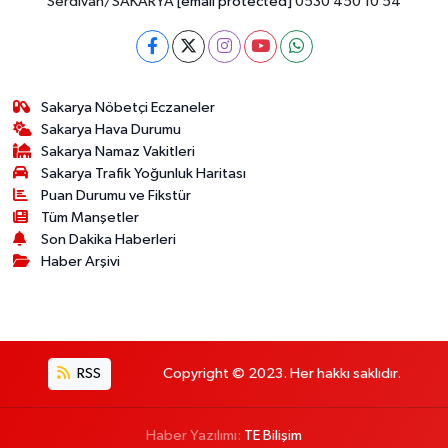
Serdivan/SAKARYA
[email protected]
0530 450 10 54
Sakarya Nöbetçi Eczaneler
Sakarya Hava Durumu
Sakarya Namaz Vakitleri
Sakarya Trafik Yoğunluk Haritası
Puan Durumu ve Fikstür
Tüm Manşetler
Son Dakika Haberleri
Haber Arşivi
RSS
Copyright © 2023. Her hakkı saklıdır.
Haber Yazılımı:
TE Bilişim