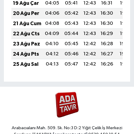
19 Ağu Çar
04:05
05:41
12:43
16:31
19:36
20 Ağu Per
04:06
05:42
12:43
16:30
19:35
21 Ağu Cum
04:08
05:43
12:43
16:30
19:33
22 Ağu Cts
04:09
05:44
12:43
16:29
19:32
23 Ağu Paz
04:10
05:45
12:42
16:28
19:30
24 Ağu Pts
04:12
05:46
12:42
16:27
19:29
25 Ağu Sal
04:13
05:47
12:42
16:26
19:27
Arabacıalanı Mah. 509. Sk. No:3 D:2 Yiğit Çelik İş Merkezi