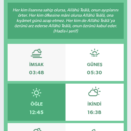
Her kim lisanına sahip olursa, Allâhü Teâlâ, onun ayıplarını
örter. Her kim öfkesine mâni olursa Allâhü Teâlâ, ona
kıyâmet günü azap etmez. Her kim de Allâhü Teâlâ'ya
özrünü arz ederse Allâhü Teâlâ, onun özrünü kabul eder.
(Hadis-i şerif)
İMSAK
GÜNEŞ
03:48
05:30
ÖĞLE
İKINDI
12:45
16:38