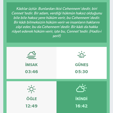
Kâdılar üçtür. Bunlardan ikisi Cehennem'dedir, biri
Cennet'tedir. Bir adam, verdiği hükmün haksız olduğunu
bile bile haksız yere hüküm verir, bu Cehennem'dedir.
Bir kâdı bilmeksizin hüküm verir ve insanların haklarını
zâyi eder, bu da Cehennem'dedir. Bir kâdı da hakka
riâyet ederek hüküm verir, işte bu, Cennet'tedir. (Hadis-i
şerif)
İMSAK
GÜNEŞ
03:46
05:30
ÖĞLE
İKINDI
12:49
16:42