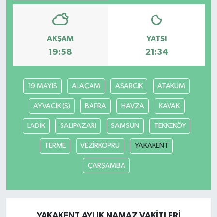
AKŞAM
YATSI
19:58
21:34
19 MAYIS
ALAÇAM
ASARCIK
ATAKUM
AYVACIK (S)
BAFRA
HAVZA
KAVAK
LADİK
SALIPAZARI
SAMSUN
TEKKEKÖY
TERME
VEZİRKÖPRÜ
YAKAKENT
ÇARŞAMBA
YAKAKENT AYLIK NAMAZ VAKITLERI