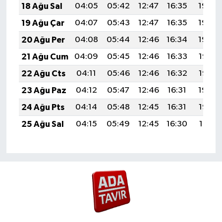
18 Ağu Sal
04:05
05:42
12:47
16:35
19:42
19 Ağu Çar
04:07
05:43
12:47
16:35
19:40
20 Ağu Per
04:08
05:44
12:46
16:34
19:39
21 Ağu Cum
04:09
05:45
12:46
16:33
19:37
22 Ağu Cts
04:11
05:46
12:46
16:32
19:36
23 Ağu Paz
04:12
05:47
12:46
16:31
19:34
24 Ağu Pts
04:14
05:48
12:45
16:31
19:32
25 Ağu Sal
04:15
05:49
12:45
16:30
19:31