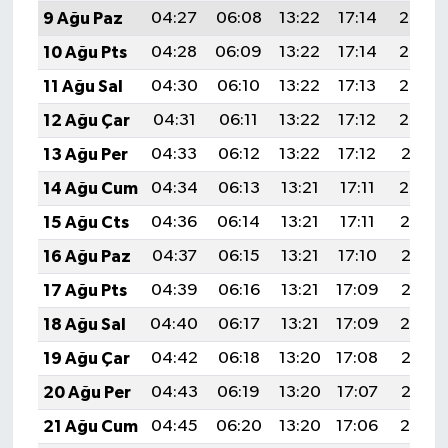
9 Ağu Paz
04:27
06:08
13:22
17:14
20:27
10 Ağu Pts
04:28
06:09
13:22
17:14
20:25
11 Ağu Sal
04:30
06:10
13:22
17:13
20:24
12 Ağu Çar
04:31
06:11
13:22
17:12
20:23
13 Ağu Per
04:33
06:12
13:22
17:12
20:21
14 Ağu Cum
04:34
06:13
13:21
17:11
20:20
15 Ağu Cts
04:36
06:14
13:21
17:11
20:19
16 Ağu Paz
04:37
06:15
13:21
17:10
20:17
17 Ağu Pts
04:39
06:16
13:21
17:09
20:16
18 Ağu Sal
04:40
06:17
13:21
17:09
20:14
19 Ağu Çar
04:42
06:18
13:20
17:08
20:13
20 Ağu Per
04:43
06:19
13:20
17:07
20:12
21 Ağu Cum
04:45
06:20
13:20
17:06
20:10