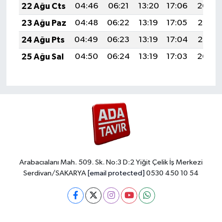
22 Ağu Cts
04:46
06:21
13:20
17:06
20:09
23 Ağu Paz
04:48
06:22
13:19
17:05
20:07
24 Ağu Pts
04:49
06:23
13:19
17:04
20:06
25 Ağu Sal
04:50
06:24
13:19
17:03
20:04
Arabacıalanı Mah. 509. Sk. No:3 D:2 Yiğit Çelik İş Merkezi
Serdivan/SAKARYA
[email protected]
0530 450 10 54