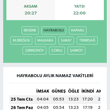
AKŞAM
YATSI
20:27
22:00
ERGENE
HAYRABOLU
KAPAKLI
M.EREĞLİSİ
MALKARA
SARAY
TEKİRDAĞ
ÇERKEZKÖY
ÇORLU
ŞARKÖY
HAYRABOLU AYLIK NAMAZ VAKITLERI
İMSAK
GÜNEŞ
ÖĞLE
İKINDI
AKŞA
25 Tem Cts
04:04
05:53
13:23
17:20
20:43
26 Tem Paz
04:05
05:54
13:23
17:19
20:42