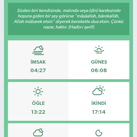
Sizden biri kendisinde, malında veya (din) kardeşinde
hoşuna giden bir şey görürse "mâşâallah, bârekallâh,
Allah mübarek etsin" diyerek bereketle dua etsin. Çünkü
nazar, haktır. (Hadis-i şerif)
İMSAK
GÜNEŞ
04:27
06:08
ÖĞLE
İKINDI
13:22
17:14