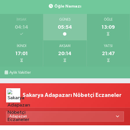
Öğle Namazı
İMSAK
GÜNEŞ
ÖĞLE
04:14
05:54
13:09
İKINDI
AKŞAM
YATSI
17:01
20:14
21:47
Aylık Vakitler
Sakarya Adapazarı Nöbetçi Eczaneler