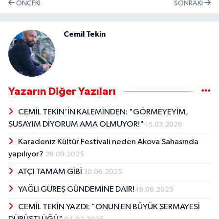
ÖNCEKI
SONRAKI
Cemil Tekin
Yazarın Diğer Yazıları
CEMİL TEKİN'İN KALEMİNDEN: "GÖRMEYEYİM,
SUSAYIM DİYORUM AMA OLMUYOR!"
15.03.2026
Karadeniz Kültür Festivali neden Akova Sahasında
yapılıyor?
28.09.2025
ATÇI TAMAM GİBİ
30.06.2025
YAĞLI GÜREŞ GÜNDEMİNE DAİR!
19.06.2025
CEMİL TEKİN YAZDI: "ONUN EN BÜYÜK SERMAYESİ