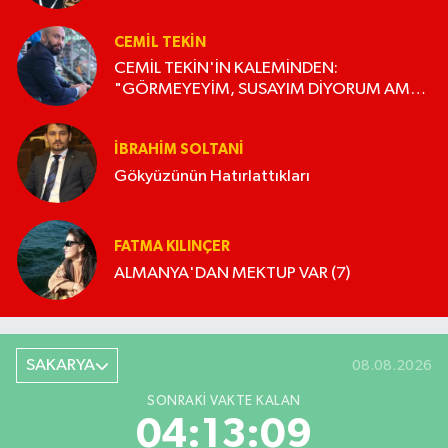
CEMIL TEKIN
CEMİL TEKİN'İN KALEMİNDEN:
"GÖRMEYEYİM, SUSAYIM DİYORUM AMA
OLMUYOR!"
İBRAHIM SOLTANI
Gökyüzünün Hatırlattıkları
FATMA KILINÇER
ALMANYA'DAN MEKTUP VAR (7)
SAKARYA
08.08.2026
SONRAKI VAKTE KALAN
04:13:08