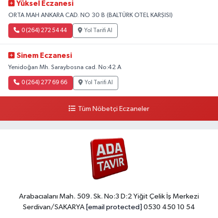
Yüksel Eczanesi
ORTA MAH ANKARA CAD. NO 30 B (BALTÜRK OTEL KARŞISI)
0 (264) 272 54 44
Yol Tarifi Al
Sinem Eczanesi
Yenidoğan Mh. Saraybosna cad. No:42 A
0 (264) 277 69 66
Yol Tarifi Al
Tüm Nöbetçi Eczaneler
Arabacıalanı Mah. 509. Sk. No:3 D:2 Yiğit Çelik İş Merkezi
Serdivan/SAKARYA
[email protected]
0530 450 10 54