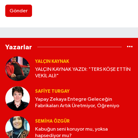
Gönder
Yazarlar
YALÇIN KAYNAK
YALÇIN KAYNAK YAZDI: "TERS KÖŞE ETTİN
VEKİL ALİ!"
SAFIYE TURGAY
Yapay Zekaya Entegre Geleceğin
Fabrikaları Artık Üretmiyor, Öğreniyo
SEMIHA ÖZGÜR
Kabuğun seni koruyor mu, yoksa
hapsediyor mu?