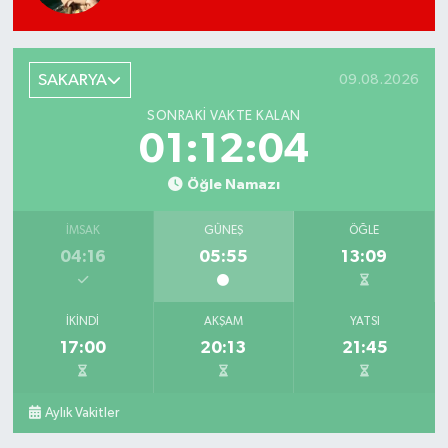
SAKARYA
09.08.2026
SONRAKI VAKTE KALAN
01:12:04
Öğle Namazı
İMSAK
GÜNEŞ
ÖĞLE
04:16
05:55
13:09
İKINDI
AKŞAM
YATSI
17:00
20:13
21:45
Aylık Vakitler