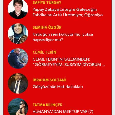
SAFIYE TURGAY
Yapay Zekaya Entegre Geleceğin
Fabrikaları Artık Üretmiyor, Öğreniyo
SEMIHA ÖZGÜR
Kabuğun seni koruyor mu, yoksa
hapsediyor mu?
CEMIL TEKIN
CEMİL TEKİN'İN KALEMİNDEN:
"GÖRMEYEYİM, SUSAYIM DİYORUM
AMA OLMUYOR!"
İBRAHIM SOLTANI
Gökyüzünün Hatırlattıkları
FATMA KILINÇER
ALMANYA'DAN MEKTUP VAR (7)