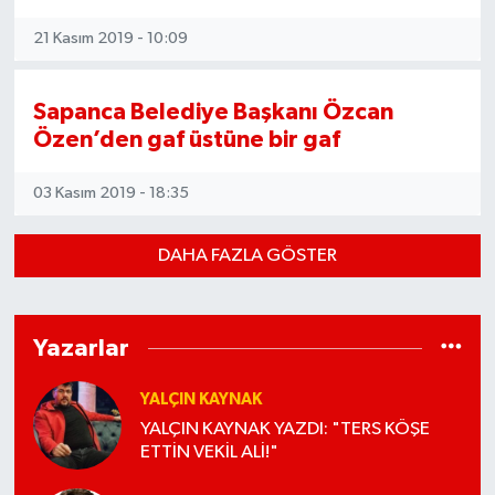
21 Kasım 2019 - 10:09
Sapanca Belediye Başkanı Özcan
Özen’den gaf üstüne bir gaf
03 Kasım 2019 - 18:35
DAHA FAZLA GÖSTER
Yazarlar
YALÇIN KAYNAK
YALÇIN KAYNAK YAZDI: "TERS KÖŞE
ETTİN VEKİL ALİ!"