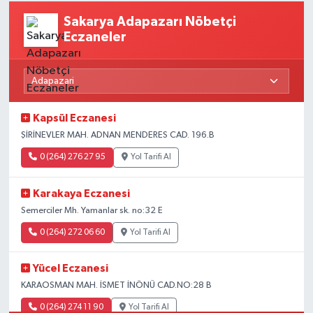
Sakarya Adapazarı Nöbetçi
Eczaneler
Kapsül Eczanesi
ŞİRİNEVLER MAH. ADNAN MENDERES CAD. 196.B
0 (264) 276 27 95
Yol Tarifi Al
Karakaya Eczanesi
Semerciler Mh. Yamanlar sk. no:32 E
0 (264) 272 06 60
Yol Tarifi Al
Yücel Eczanesi
KARAOSMAN MAH. İSMET İNÖNÜ CAD.NO:28 B
0 (264) 274 11 90
Yol Tarifi Al