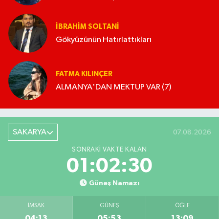
OLMUYOR!"
İBRAHIM SOLTANI
Gökyüzünün Hatırlattıkları
FATMA KILINÇER
ALMANYA'DAN MEKTUP VAR (7)
SAKARYA
07.08.2026
SONRAKI VAKTE KALAN
01:02:30
Güneş Namazı
İMSAK
GÜNEŞ
ÖĞLE
04:13
05:53
13:09