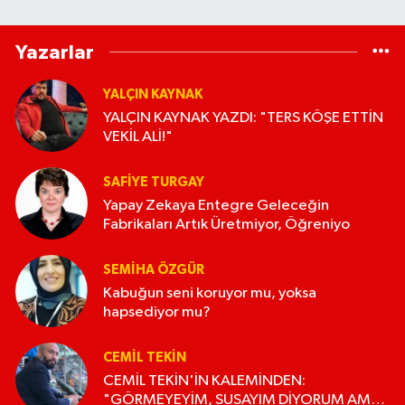
Yazarlar
YALÇIN KAYNAK
YALÇIN KAYNAK YAZDI: "TERS KÖŞE ETTİN
VEKİL ALİ!"
SAFIYE TURGAY
Yapay Zekaya Entegre Geleceğin
Fabrikaları Artık Üretmiyor, Öğreniyo
SEMIHA ÖZGÜR
Kabuğun seni koruyor mu, yoksa
hapsediyor mu?
CEMIL TEKIN
CEMİL TEKİN'İN KALEMİNDEN:
"GÖRMEYEYİM, SUSAYIM DİYORUM AMA