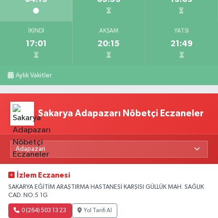
İKINDI
AKŞAM
YATSI
17:01
20:15
21:49
Aylık Vakitler
Sakarya Adapazarı Nöbetçi Eczaneler
İzlem Eczanesi
SAKARYA EĞİTİM ARAŞTIRMA HASTANESİ KARŞISI GÜLLÜK MAH. SAĞLIK
CAD. NO:5 1G
0 (264) 503 13 23
Yol Tarifi Al