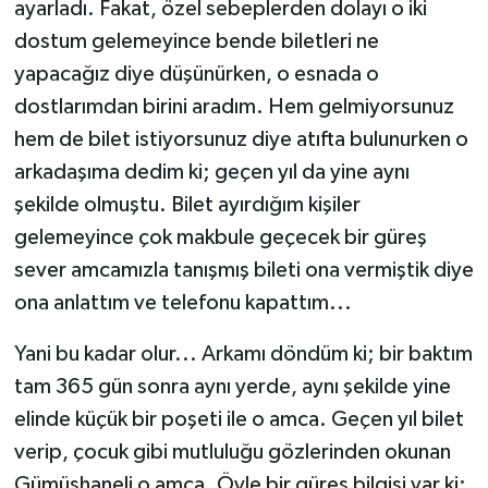
ayarladı. Fakat, özel sebeplerden dolayı o iki
dostum gelemeyince bende biletleri ne
yapacağız diye düşünürken, o esnada o
dostlarımdan birini aradım. Hem gelmiyorsunuz
hem de bilet istiyorsunuz diye atıfta bulunurken o
arkadaşıma dedim ki; geçen yıl da yine aynı
şekilde olmuştu. Bilet ayırdığım kişiler
gelemeyince çok makbule geçecek bir güreş
sever amcamızla tanışmış bileti ona vermiştik diye
ona anlattım ve telefonu kapattım...
Yani bu kadar olur... Arkamı döndüm ki; bir baktım
tam 365 gün sonra aynı yerde, aynı şekilde yine
elinde küçük bir poşeti ile o amca. Geçen yıl bilet
verip, çocuk gibi mutluluğu gözlerinden okunan
Gümüşhaneli o amca. Öyle bir güreş bilgisi var ki;