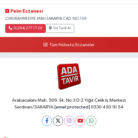
Pelın Eczanesi
ÇUKURAHMEDIYE MAH.SAKARYA CAD. NO:154
0 (264) 277 17 20
Yol Tarifi Al
Tüm Nöbetçi Eczaneler
Arabacıalanı Mah. 509. Sk. No:3 D:2 Yiğit Çelik İş Merkezi
Serdivan/SAKARYA
[email protected]
0530 450 10 54