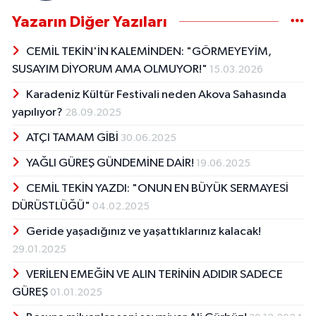
Yazarın Diğer Yazıları
CEMİL TEKİN'İN KALEMİNDEN: "GÖRMEYEYİM,
SUSAYIM DİYORUM AMA OLMUYOR!"
15.03.2026
Karadeniz Kültür Festivali neden Akova Sahasında
yapılıyor?
28.09.2025
ATÇI TAMAM GİBİ
30.06.2025
YAĞLI GÜREŞ GÜNDEMİNE DAİR!
19.06.2025
CEMİL TEKİN YAZDI: "ONUN EN BÜYÜK SERMAYESİ
DÜRÜSTLÜĞÜ"
04.02.2025
Geride yaşadığınız ve yaşattıklarınız kalacak!
29.01.2025
VERİLEN EMEĞİN VE ALIN TERİNİN ADIDIR SADECE
GÜREŞ
01.01.2025