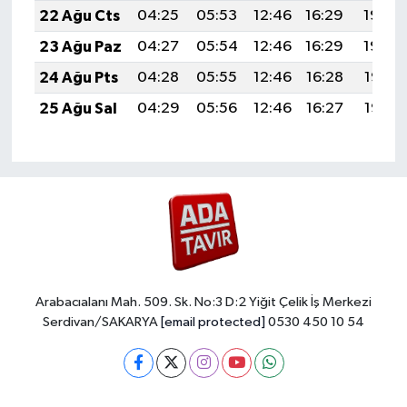
22 Ağu Cts
04:25
05:53
12:46
16:29
19:30
23 Ağu Paz
04:27
05:54
12:46
16:29
19:29
24 Ağu Pts
04:28
05:55
12:46
16:28
19:27
25 Ağu Sal
04:29
05:56
12:46
16:27
19:26
Arabacıalanı Mah. 509. Sk. No:3 D:2 Yiğit Çelik İş Merkezi
Serdivan/SAKARYA
[email protected]
0530 450 10 54