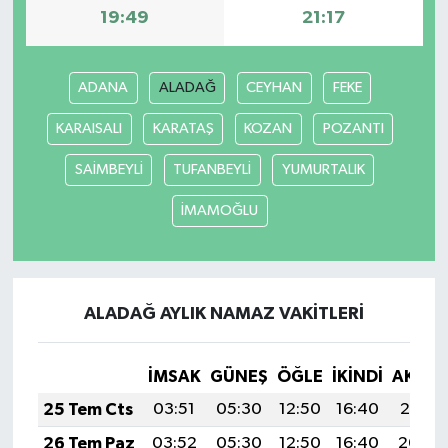
19:49
21:17
ADANA
ALADAĞ
CEYHAN
FEKE
KARAISALI
KARATAŞ
KOZAN
POZANTI
SAİMBEYLİ
TUFANBEYLİ
YUMURTALIK
İMAMOĞLU
ALADAĞ AYLIK NAMAZ VAKITLERI
İMSAK
GÜNEŞ
ÖĞLE
İKINDI
AKŞA
25 Tem Cts
03:51
05:30
12:50
16:40
20:01
26 Tem Paz
03:52
05:30
12:50
16:40
20:00