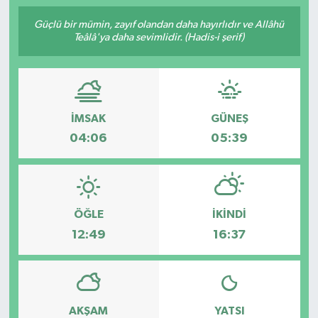
Güçlü bir mümin, zayıf olandan daha hayırlıdır ve Allâhü
Teâlâ'ya daha sevimlidir. (Hadis-i şerif)
İMSAK
GÜNEŞ
04:06
05:39
ÖĞLE
İKINDI
12:49
16:37
AKŞAM
YATSI