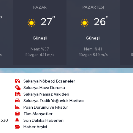
PAZAR
PAZARTESI
°
°
°
27
26
Güneşli
Güneşli
Nem: %37
Nem: %41
s
Rüzgar: 4.11 m/s
Rüzgar: 8.19 m/s
R
Sakarya Nöbetçi Eczaneler
Sakarya Hava Durumu
Sakarya Namaz Vakitleri
Sakarya Trafik Yoğunluk Haritası
Puan Durumu ve Fikstür
Tüm Manşetler
530
Son Dakika Haberleri
Haber Arşivi