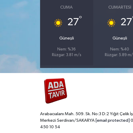
CUMA
CUMARTESI
°
27
27
Güneşli
Güneşli
Nem: %36
Nem: %40
Rüzgar: 3.81 m/s
Rüzgar: 5.89 m/
Arabacıalanı Mah. 509. Sk. No:3 D:2 Yiğit Çelik İş
Merkezi Serdivan/SAKARYA
[email protected]
0
450 10 54