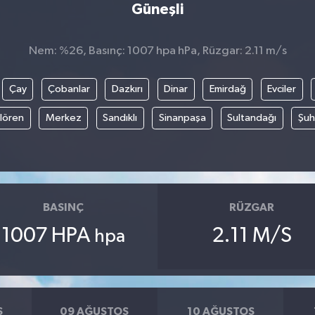
Güneşli
Nem: %26, Basınç: 1007 hpa hPa, Rüzgar: 2.11 m/s
Çay
Çobanlar
Dazkırı
Dinar
Emirdağ
Evciler
ılören
Merkez
Sandıklı
Sinanpaşa
Sultandağı
Şuh
BASINÇ
RÜZGAR
1007 HPA
2.11 M/S
hpa
S
09 AĞUSTOS
10 AĞUSTOS