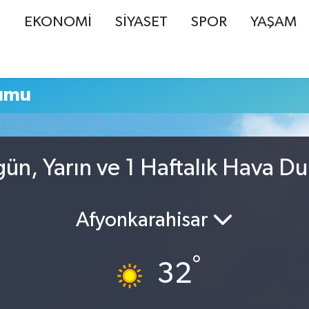
Ş
EKONOMİ
SİYASET
SPOR
YAŞAM
umu
ün, Yarın ve 1 Haftalık Hava D
Afyonkarahisar
°
32