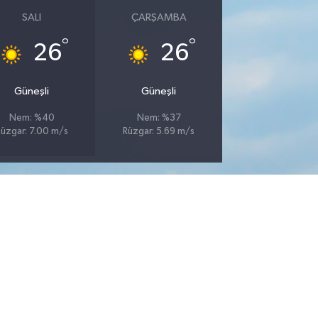
SALI
ÇARŞAMBA
°
°
26
26
Güneşli
Güneşli
Nem: %40
Nem: %37
üzgar: 7.00 m/s
Rüzgar: 5.69 m/s