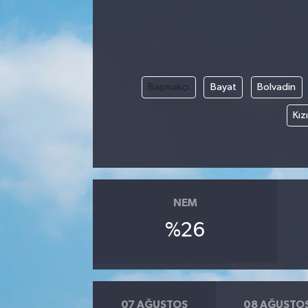
Başmakçı
Bayat
Bolvadin
Kız
NEM
%26
07 AĞUSTOS
08 AĞUSTO