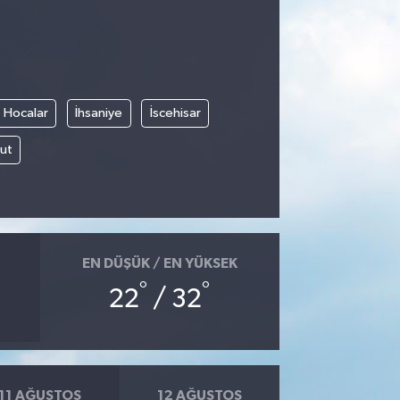
Hocalar
İhsaniye
İscehisar
ut
EN DÜŞÜK / EN YÜKSEK
°
°
22
/ 32
11 AĞUSTOS
12 AĞUSTOS