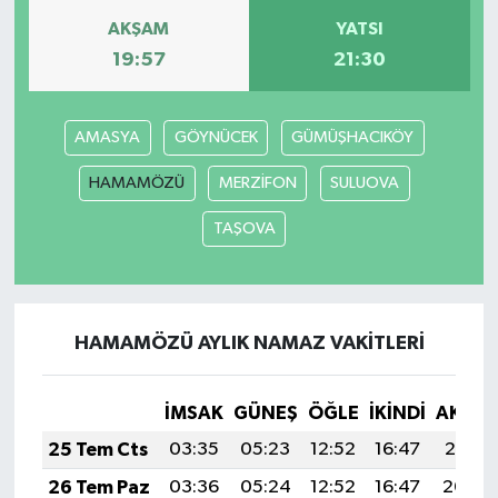
AKŞAM
YATSI
19:57
21:30
AMASYA
GÖYNÜCEK
GÜMÜŞHACIKÖY
HAMAMÖZÜ
MERZİFON
SULUOVA
TAŞOVA
HAMAMÖZÜ AYLIK NAMAZ VAKITLERI
İMSAK
GÜNEŞ
ÖĞLE
İKINDI
AKŞA
25 Tem Cts
03:35
05:23
12:52
16:47
20:10
26 Tem Paz
03:36
05:24
12:52
16:47
20:09