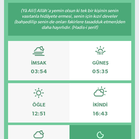
(Yâ Ali!) Allâh'a yemin olsun ki tek bir kişinin senin
vasıtanla hidâyete ermesi, senin için kızıl develer
(bahşedilip senin de onları fakirlere tasadduk etmen)den
daha hayırlıdır. (Hadis-i şerif)
İMSAK
GÜNEŞ
03:54
05:35
ÖĞLE
İKINDI
12:51
16:43