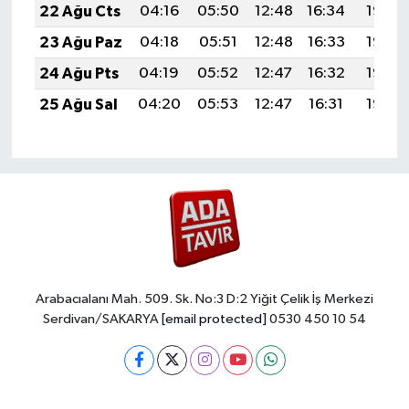
22 Ağu Cts
04:16
05:50
12:48
16:34
19:36
23 Ağu Paz
04:18
05:51
12:48
16:33
19:35
24 Ağu Pts
04:19
05:52
12:47
16:32
19:33
25 Ağu Sal
04:20
05:53
12:47
16:31
19:32
Arabacıalanı Mah. 509. Sk. No:3 D:2 Yiğit Çelik İş Merkezi
Serdivan/SAKARYA
[email protected]
0530 450 10 54