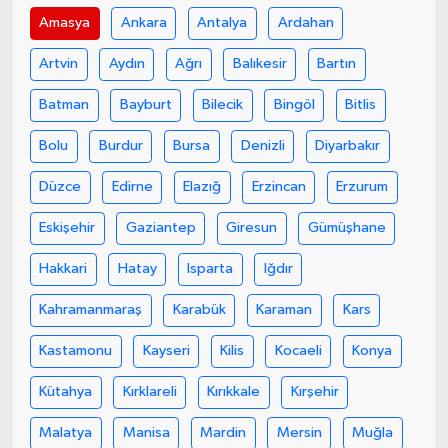
Amasya
Ankara
Antalya
Ardahan
Artvin
Aydın
Ağrı
Balıkesir
Bartın
Batman
Bayburt
Bilecik
Bingöl
Bitlis
Bolu
Burdur
Bursa
Denizli
Diyarbakır
Düzce
Edirne
Elazığ
Erzincan
Erzurum
Eskişehir
Gaziantep
Giresun
Gümüşhane
Hakkari
Hatay
Isparta
Iğdır
Kahramanmaraş
Karabük
Karaman
Kars
Kastamonu
Kayseri
Kilis
Kocaeli
Konya
Kütahya
Kırklareli
Kırıkkale
Kırşehir
Malatya
Manisa
Mardin
Mersin
Muğla