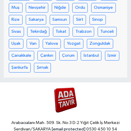
Muş
Nevşehir
Niğde
Ordu
Osmaniye
Rize
Sakarya
Samsun
Siirt
Sinop
Sivas
Tekirdağ
Tokat
Trabzon
Tunceli
Uşak
Van
Yalova
Yozgat
Zonguldak
Çanakkale
Çankırı
Çorum
İstanbul
İzmir
Şanlıurfa
Şırnak
Arabacıalanı Mah. 509. Sk. No:3 D:2 Yiğit Çelik İş Merkezi
Serdivan/SAKARYA
[email protected]
0530 450 10 54