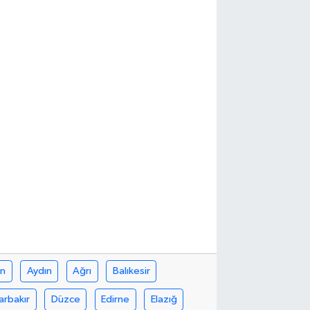
in
Aydın
Ağrı
Balıkesir
arbakır
Düzce
Edirne
Elazığ