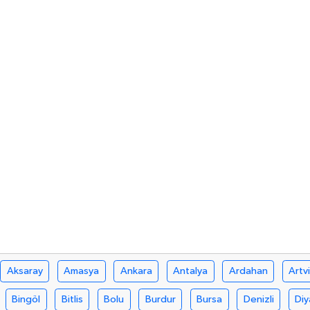
Aksaray
Amasya
Ankara
Antalya
Ardahan
Artv
Bingöl
Bitlis
Bolu
Burdur
Bursa
Denizli
Diy