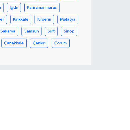
a
Iğdır
Kahramanmaraş
eli
Kırıkkale
Kırşehir
Malatya
Sakarya
Samsun
Siirt
Sinop
Çanakkale
Çankırı
Çorum