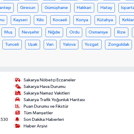
antep
Giresun
Gümüşhane
Hakkari
Hatay
Ispart
nu
Kayseri
Kilis
Kocaeli
Konya
Kütahya
Kırklar
Muş
Nevşehir
Niğde
Ordu
Osmaniye
Rize
Tunceli
Uşak
Van
Yalova
Yozgat
Zonguldak
Sakarya Nöbetçi Eczaneler
Sakarya Hava Durumu
Sakarya Namaz Vakitleri
Sakarya Trafik Yoğunluk Haritası
Puan Durumu ve Fikstür
Tüm Manşetler
530
Son Dakika Haberleri
Haber Arşivi