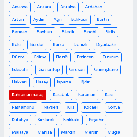
Amasya
Ankara
Antalya
Ardahan
Artvin
Aydın
Ağrı
Balıkesir
Bartın
Batman
Bayburt
Bilecik
Bingöl
Bitlis
Bolu
Burdur
Bursa
Denizli
Diyarbakır
Düzce
Edirne
Elazığ
Erzincan
Erzurum
Eskişehir
Gaziantep
Giresun
Gümüşhane
Hakkari
Hatay
Isparta
Iğdır
Kahramanmaraş
Karabük
Karaman
Kars
Kastamonu
Kayseri
Kilis
Kocaeli
Konya
Kütahya
Kırklareli
Kırıkkale
Kırşehir
Malatya
Manisa
Mardin
Mersin
Muğla