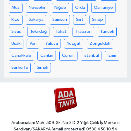
Muş
Nevşehir
Niğde
Ordu
Osmaniye
Rize
Sakarya
Samsun
Siirt
Sinop
Sivas
Tekirdağ
Tokat
Trabzon
Tunceli
Uşak
Van
Yalova
Yozgat
Zonguldak
Çanakkale
Çankırı
Çorum
İstanbul
İzmir
Şanlıurfa
Şırnak
Arabacıalanı Mah. 509. Sk. No:3 D:2 Yiğit Çelik İş Merkezi
Serdivan/SAKARYA
[email protected]
0530 450 10 54