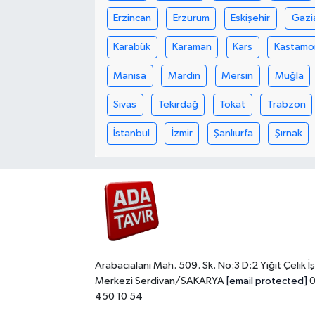
Erzincan
Erzurum
Eskişehir
Gazi
Karabük
Karaman
Kars
Kastamo
Manisa
Mardin
Mersin
Muğla
Sivas
Tekirdağ
Tokat
Trabzon
İstanbul
İzmir
Şanlıurfa
Şırnak
Arabacıalanı Mah. 509. Sk. No:3 D:2 Yiğit Çelik İş
Merkezi Serdivan/SAKARYA
[email protected]
0
450 10 54