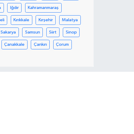
a
Iğdır
Kahramanmaraş
eli
Kırıkkale
Kırşehir
Malatya
Sakarya
Samsun
Siirt
Sinop
Çanakkale
Çankırı
Çorum