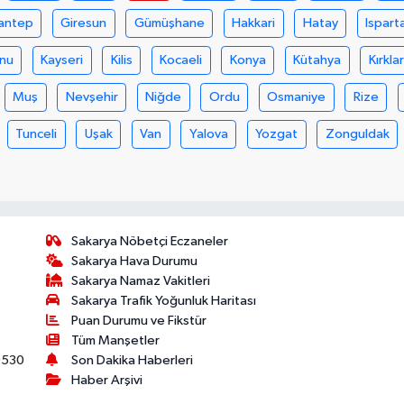
antep
Giresun
Gümüşhane
Hakkari
Hatay
Ispart
nu
Kayseri
Kilis
Kocaeli
Konya
Kütahya
Kırklar
Muş
Nevşehir
Niğde
Ordu
Osmaniye
Rize
Tunceli
Uşak
Van
Yalova
Yozgat
Zonguldak
Sakarya Nöbetçi Eczaneler
Sakarya Hava Durumu
Sakarya Namaz Vakitleri
Sakarya Trafik Yoğunluk Haritası
Puan Durumu ve Fikstür
Tüm Manşetler
530
Son Dakika Haberleri
Haber Arşivi