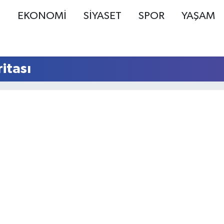
Ş
EKONOMİ
SİYASET
SPOR
YAŞAM
itası