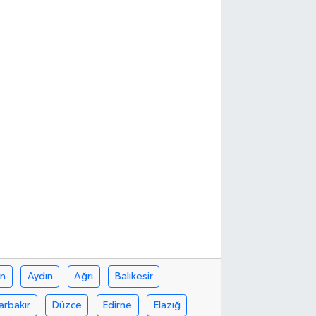
in
Aydın
Ağrı
Balıkesir
arbakır
Düzce
Edirne
Elazığ