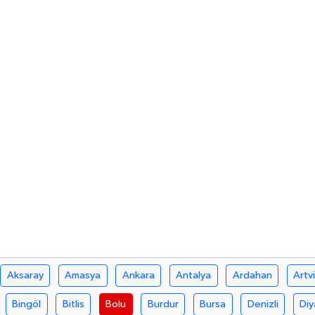
Aksaray
Amasya
Ankara
Antalya
Ardahan
Artv
Bingöl
Bitlis
Bolu
Burdur
Bursa
Denizli
Diy