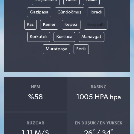
Gazipaşa
Gündoğmuş
İbradı
Kaş
Kemer
Kepez
Konyaaltı
Korkuteli
Kumluca
Manavgat
Muratpaşa
Serik
NEM
BASINÇ
%58
1005 HPA
hpa
RÜZGAR
EN DÜŞÜK / EN YÜKSEK
°
°
1.11 M/S
26
/ 34