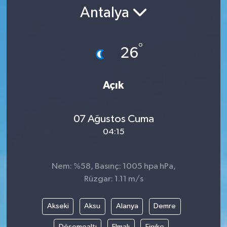
Antalya
°
26
Açık
07 Ağustos Cuma
04:15
Nem: %58, Basınç: 1005 hpa hPa,
Rüzgar: 1.11 m/s
Akseki
Aksu
Alanya
Demre
Döşemealtı
Elmalı
Finike