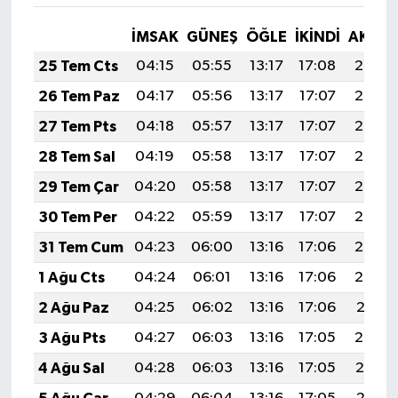
İMSAK
GÜNEŞ
ÖĞLE
İKINDI
AKŞA
25 Tem Cts
04:15
05:55
13:17
17:08
20:28
26 Tem Paz
04:17
05:56
13:17
17:07
20:27
27 Tem Pts
04:18
05:57
13:17
17:07
20:27
28 Tem Sal
04:19
05:58
13:17
17:07
20:26
29 Tem Çar
04:20
05:58
13:17
17:07
20:25
30 Tem Per
04:22
05:59
13:17
17:07
20:24
31 Tem Cum
04:23
06:00
13:16
17:06
20:23
1 Ağu Cts
04:24
06:01
13:16
17:06
20:22
2 Ağu Paz
04:25
06:02
13:16
17:06
20:21
3 Ağu Pts
04:27
06:03
13:16
17:05
20:20
4 Ağu Sal
04:28
06:03
13:16
17:05
20:19