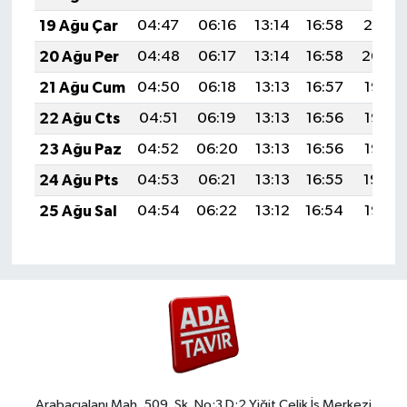
19 Ağu Çar
04:47
06:16
13:14
16:58
20:01
20 Ağu Per
04:48
06:17
13:14
16:58
20:00
21 Ağu Cum
04:50
06:18
13:13
16:57
19:58
22 Ağu Cts
04:51
06:19
13:13
16:56
19:57
23 Ağu Paz
04:52
06:20
13:13
16:56
19:56
24 Ağu Pts
04:53
06:21
13:13
16:55
19:54
25 Ağu Sal
04:54
06:22
13:12
16:54
19:53
Arabacıalanı Mah. 509. Sk. No:3 D:2 Yiğit Çelik İş Merkezi