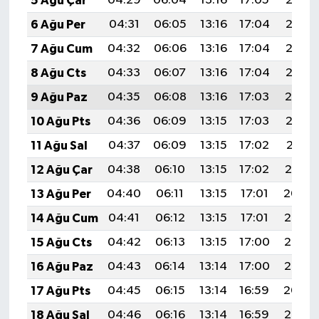
5 Ağu Çar
04:29
06:04
13:16
17:05
20:18
6 Ağu Per
04:31
06:05
13:16
17:04
20:17
7 Ağu Cum
04:32
06:06
13:16
17:04
20:16
8 Ağu Cts
04:33
06:07
13:16
17:04
20:15
9 Ağu Paz
04:35
06:08
13:16
17:03
20:14
10 Ağu Pts
04:36
06:09
13:15
17:03
20:12
11 Ağu Sal
04:37
06:09
13:15
17:02
20:11
12 Ağu Çar
04:38
06:10
13:15
17:02
20:10
13 Ağu Per
04:40
06:11
13:15
17:01
20:09
14 Ağu Cum
04:41
06:12
13:15
17:01
20:08
15 Ağu Cts
04:42
06:13
13:15
17:00
20:06
16 Ağu Paz
04:43
06:14
13:14
17:00
20:05
17 Ağu Pts
04:45
06:15
13:14
16:59
20:04
18 Ağu Sal
04:46
06:16
13:14
16:59
20:02