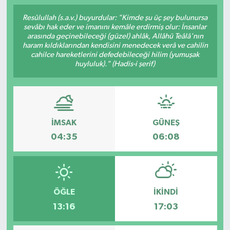
Resûlullah (s.a.v.) buyurdular: "Kimde şu üç şey bulunursa
sevâbı hak eder ve imanını kemâle erdirmiş olur: İnsanlar
arasında geçinebileceği (güzel) ahlâk, Allâhü Teâlâ'nın
haram kıldıklarından kendisini menedecek verâ ve cahilin
cahilce hareketlerini defedebileceği hilim (yumuşak
huyluluk)." (Hadis-i şerif)
İMSAK
GÜNEŞ
04:35
06:08
ÖĞLE
İKINDI
13:16
17:03