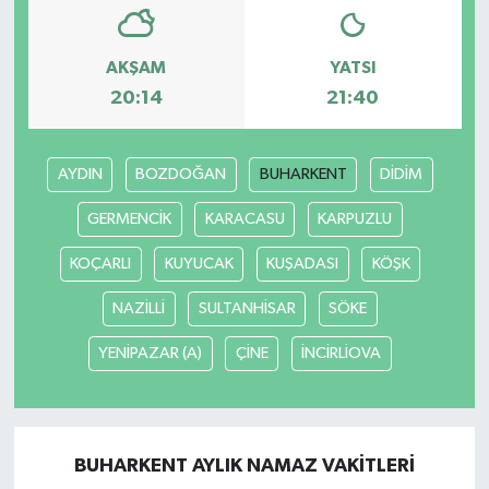
AKŞAM
YATSI
20:14
21:40
AYDIN
BOZDOĞAN
BUHARKENT
DİDİM
GERMENCİK
KARACASU
KARPUZLU
KOÇARLI
KUYUCAK
KUŞADASI
KÖŞK
NAZİLLİ
SULTANHİSAR
SÖKE
YENİPAZAR (A)
ÇİNE
İNCİRLİOVA
BUHARKENT AYLIK NAMAZ VAKITLERI