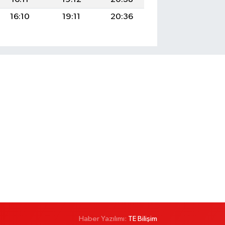
16:10
19:11
20:36
Haber Yazılımı:
TE Bilişim