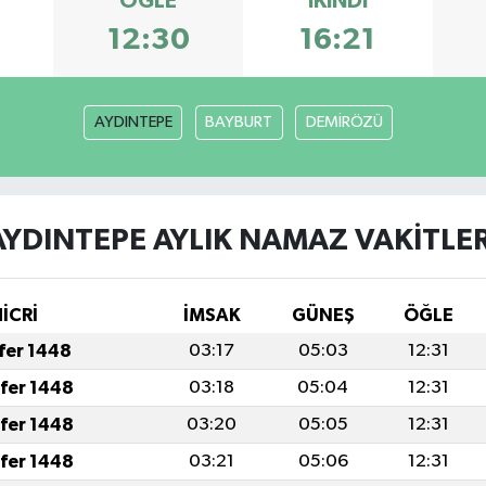
ÖĞLE
İKINDI
12:30
16:21
AYDINTEPE
BAYBURT
DEMİRÖZÜ
AYDINTEPE AYLIK NAMAZ VAKITLER
İCRİ
İMSAK
GÜNEŞ
ÖĞLE
afer 1448
03:17
05:03
12:31
afer 1448
03:18
05:04
12:31
afer 1448
03:20
05:05
12:31
afer 1448
03:21
05:06
12:31