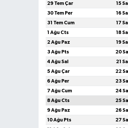
29 Tem Çar
15 S
30 Tem Per
16 S
31 Tem Cum
17 S
1 Ağu Cts
18 S
2 Ağu Paz
19 S
3 Ağu Pts
20 Sa
4 Ağu Sal
21 S
5 Ağu Çar
22 Sa
6 Ağu Per
23 Sa
7 Ağu Cum
24 Sa
8 Ağu Cts
25 Sa
9 Ağu Paz
26 Sa
10 Ağu Pts
27 Sa