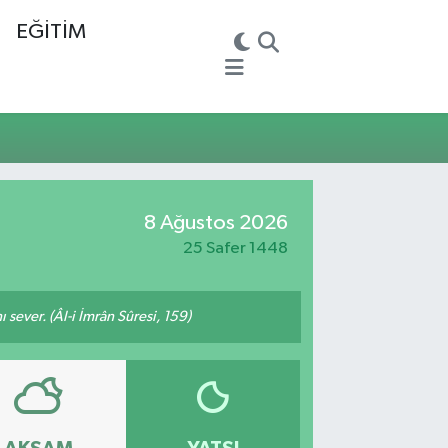
EĞİTİM
8 Ağustos 2026
25 Safer 1448
 sever. (Âl-i İmrân Sûresi, 159)