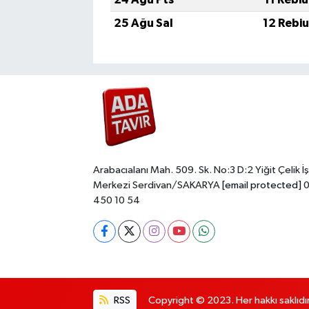
25 Ağu Sal
12 Rebi
Arabacıalanı Mah. 509. Sk. No:3 D:2 Yiğit Çelik İş
Merkezi Serdivan/SAKARYA
[email protected]
0
450 10 54
RSS
Copyright © 2023. Her hakkı saklıdır