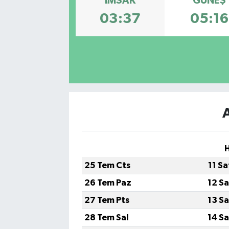
İMSAK
GÜNEŞ
03:37
05:16
H
25 Tem Cts
11 S
26 Tem Paz
12 S
27 Tem Pts
13 S
28 Tem Sal
14 S