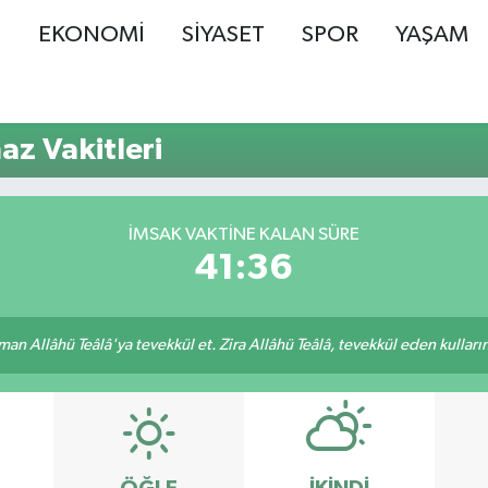
Ş
EKONOMİ
SİYASET
SPOR
YAŞAM
z Vakitleri
İMSAK VAKTINE KALAN SÜRE
41:35
an Allâhü Teâlâ'ya tevekkül et. Zira Allâhü Teâlâ, tevekkül eden kullarını