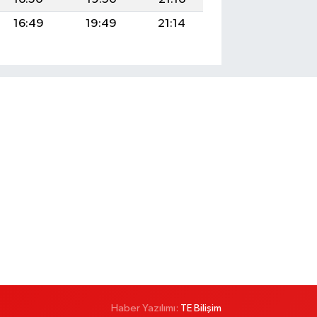
16:49
19:49
21:14
Haber Yazılımı:
TE Bilişim