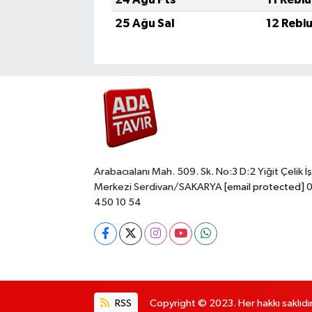
25 Ağu Sal
12 Rebi
Arabacıalanı Mah. 509. Sk. No:3 D:2 Yiğit Çelik İş
Merkezi Serdivan/SAKARYA
[email protected]
0
450 10 54
RSS
Copyright © 2023. Her hakkı saklıdır