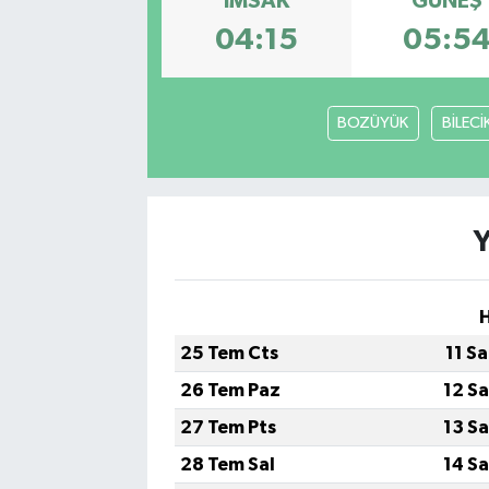
İMSAK
GÜNEŞ
04:15
05:5
BOZÜYÜK
BİLECİ
25 Tem Cts
11 S
26 Tem Paz
12 S
27 Tem Pts
13 S
28 Tem Sal
14 S