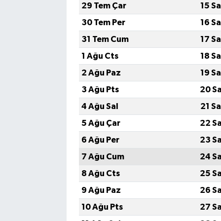
29 Tem Çar
15 S
30 Tem Per
16 S
31 Tem Cum
17 S
1 Ağu Cts
18 S
2 Ağu Paz
19 S
3 Ağu Pts
20 S
4 Ağu Sal
21 S
5 Ağu Çar
22 S
6 Ağu Per
23 S
7 Ağu Cum
24 S
8 Ağu Cts
25 S
9 Ağu Paz
26 S
10 Ağu Pts
27 S