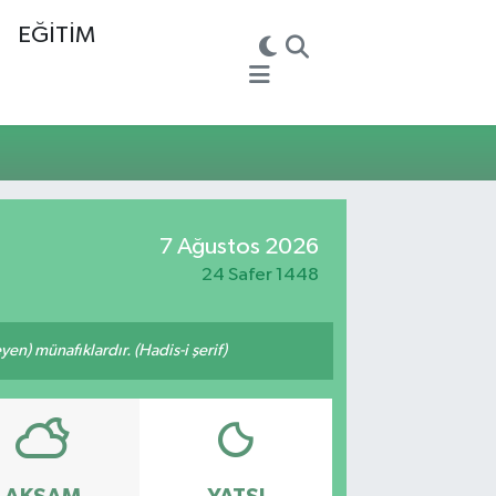
EĞİTİM
7 Ağustos 2026
24 Safer 1448
n) münafıklardır. (Hadis-i şerif)