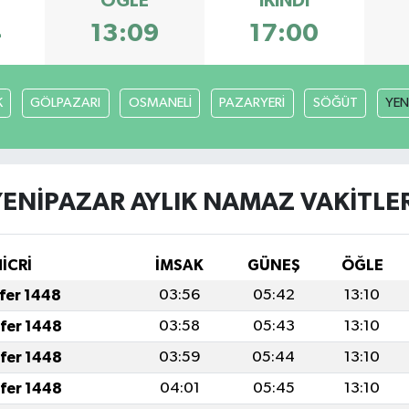
ÖĞLE
İKINDI
4
13:09
17:00
K
GÖLPAZARI
OSMANELİ
PAZARYERİ
SÖĞÜT
YEN
YENİPAZAR AYLIK NAMAZ VAKITLER
HİCRİ
İMSAK
GÜNEŞ
ÖĞLE
afer 1448
03:56
05:42
13:10
afer 1448
03:58
05:43
13:10
afer 1448
03:59
05:44
13:10
afer 1448
04:01
05:45
13:10