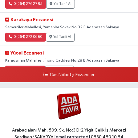
0 (264) 276 27 95
Yol Tarifi Al
Karakaya Eczanesi
Semerciler Mahallesi, Yamanlar Sokak No:32 E Adapazarı Sakarya
0 (264) 272 06 60
Yol Tarifi Al
Yücel Eczanesi
Karaosman Mahallesi, İnönü Caddesi No:28 B Adapazarı Sakarya
0 (264) 274 11 90
Yol Tarifi Al
Tüm Nöbetçi Eczaneler
Kent Eczanesi
Karaman Mahallesi, Cahit Kıraç Caddesi No:31 16 Adapazarı Sakarya
0 (264) 221 29 51
Yol Tarifi Al
Arabacıalanı Mah. 509. Sk. No:3 D:2 Yiğit Çelik İş Merkezi
Serdivan/SAKARYA
[email protected]
0530 450 10 54