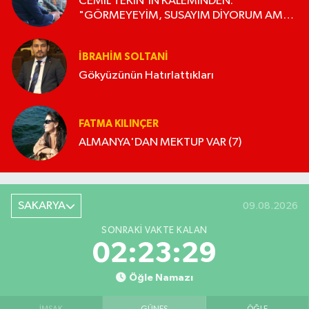
CEMİL TEKİN'İN KALEMİNDEN:
"GÖRMEYEYİM, SUSAYIM DİYORUM AMA
OLMUYOR!"
İBRAHIM SOLTANI
Gökyüzünün Hatırlattıkları
FATMA KILINÇER
ALMANYA'DAN MEKTUP VAR (7)
SAKARYA
09.08.2026
SONRAKI VAKTE KALAN
02:23:28
Öğle Namazı