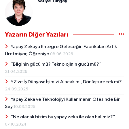
Safiye Turgay
Yazarın Diğer Yazıları
Yapay Zekaya Entegre Geleceğin Fabrikaları Artık
Üretmiyor, Öğreniyo
08.06.2026
“Bilginin gücü mü? Teknolojinin gücü mü?”
21.04.2026
YZ ve İş Dünyası: İşimizi Alacak mı, Dönüştürecek mi?
24.09.2025
Yapay Zeka ve Teknolojiyi Kullanmanın Ötesinde Bir
Şey
10.03.2025
“Ne olacak bizim bu yapay zeka ile olan halimiz?”
07.10.2024