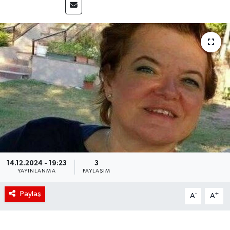
14.12.2024 - 19:23
3
YAYINLANMA
PAYLAŞIM
Paylaş
-
+
A
A