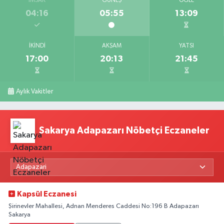
İMSAK
GÜNEŞ
ÖĞLE
04:16
05:55
13:09
İKINDI
AKŞAM
YATSI
17:00
20:13
21:45
Aylık Vakitler
Sakarya Adapazarı Nöbetçi Eczaneler
Kapsül Eczanesi
Şirinevler Mahallesi, Adnan Menderes Caddesi No:196 B Adapazarı
Sakarya