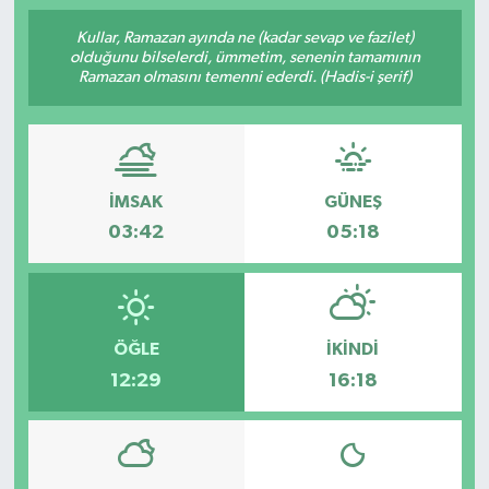
Kullar, Ramazan ayında ne (kadar sevap ve fazilet)
olduğunu bilselerdi, ümmetim, senenin tamamının
Ramazan olmasını temenni ederdi. (Hadis-i şerif)
İMSAK
GÜNEŞ
03:42
05:18
ÖĞLE
İKINDI
12:29
16:18