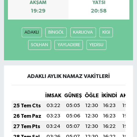
AKŞAM
YATSI
19:29
20:58
ADAKLI
BİNGÖL
KARLIOVA
KİGI
SOLHAN
YAYLADERE
YEDİSU
ADAKLI AYLIK NAMAZ VAKITLERI
İMSAK
GÜNEŞ
ÖĞLE
İKINDI
AKŞA
25 Tem Cts
03:22
05:05
12:30
16:23
19:44
26 Tem Paz
03:23
05:06
12:30
16:23
19:44
27 Tem Pts
03:24
05:07
12:30
16:22
19:43
28 Tem Sal
03:26
05:07
12:30
16:22
19:42