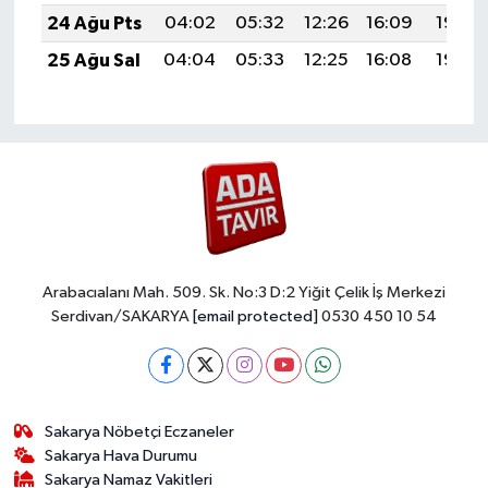
24 Ağu Pts
04:02
05:32
12:26
16:09
19:09
25 Ağu Sal
04:04
05:33
12:25
16:08
19:08
Arabacıalanı Mah. 509. Sk. No:3 D:2 Yiğit Çelik İş Merkezi
Serdivan/SAKARYA
[email protected]
0530 450 10 54
Sakarya Nöbetçi Eczaneler
Sakarya Hava Durumu
Sakarya Namaz Vakitleri