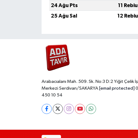
24 Ağu Pts
11 Rebi
25 Ağu Sal
12 Rebi
Arabacıalanı Mah. 509. Sk. No:3 D:2 Yiğit Çelik İş
Merkezi Serdivan/SAKARYA
[email protected]
0
450 10 54