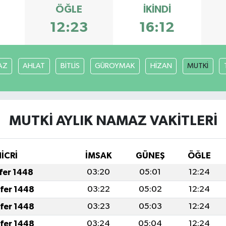
ÖĞLE
İKINDI
12:23
16:12
AZ
AHLAT
BİTLİS
GÜROYMAK
HİZAN
MUTKİ
MUTKİ AYLIK NAMAZ VAKITLERI
İCRİ
İMSAK
GÜNEŞ
ÖĞLE
afer 1448
03:20
05:01
12:24
afer 1448
03:22
05:02
12:24
afer 1448
03:23
05:03
12:24
afer 1448
03:24
05:04
12:24