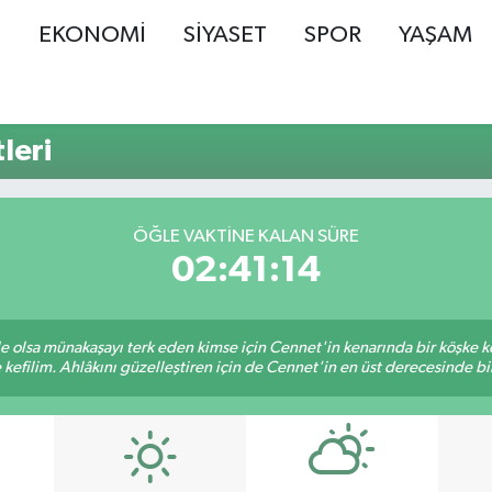
Ş
EKONOMİ
SİYASET
SPOR
YAŞAM
leri
ÖĞLE VAKTINE KALAN SÜRE
02:41:13
ile olsa münakaşayı terk eden kimse için Cennet'in kenarında bir köşke ke
kefilim. Ahlâkını güzelleştiren için de Cennet'in en üst derecesinde bir 