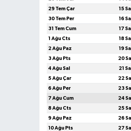
29 Tem Çar
15 S
30 Tem Per
16 S
31 Tem Cum
17 S
1 Ağu Cts
18 S
2 Ağu Paz
19 S
3 Ağu Pts
20 Sa
4 Ağu Sal
21 S
5 Ağu Çar
22 Sa
6 Ağu Per
23 Sa
7 Ağu Cum
24 Sa
8 Ağu Cts
25 Sa
9 Ağu Paz
26 Sa
10 Ağu Pts
27 Sa