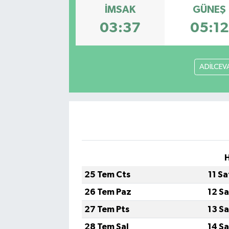
İMSAK
GÜNEŞ
03:37
05:12
ADİLCEV
H
25 Tem Cts
11 S
26 Tem Paz
12 S
27 Tem Pts
13 S
28 Tem Sal
14 S