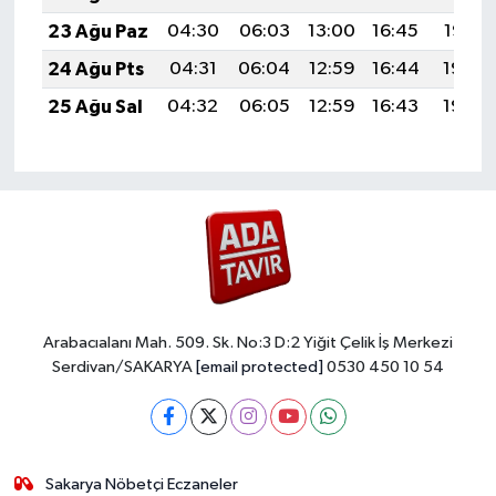
23 Ağu Paz
04:30
06:03
13:00
16:45
19:47
24 Ağu Pts
04:31
06:04
12:59
16:44
19:45
25 Ağu Sal
04:32
06:05
12:59
16:43
19:43
Arabacıalanı Mah. 509. Sk. No:3 D:2 Yiğit Çelik İş Merkezi
Serdivan/SAKARYA
[email protected]
0530 450 10 54
Sakarya Nöbetçi Eczaneler