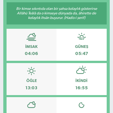
Bir kimse sıkıntıda olan bir şahsa kolaylık gösterirse
Allâhü Teâlâ da o kimseye dünyada da, âhirette de
kolaylık ihsân buyurur. (Hadis-i şerif)
İMSAK
GÜNEŞ
04:06
05:47
ÖĞLE
İKINDI
13:03
16:55