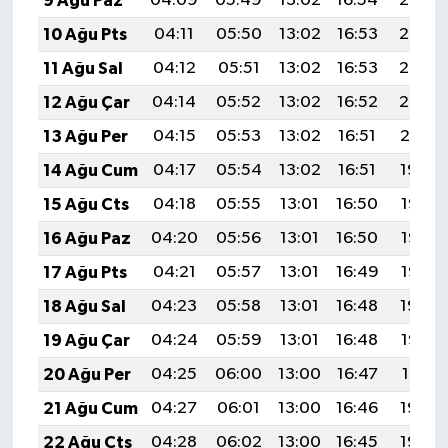
9 Ağu Paz
04:09
05:49
13:02
16:54
20:06
10 Ağu Pts
04:11
05:50
13:02
16:53
20:05
11 Ağu Sal
04:12
05:51
13:02
16:53
20:03
12 Ağu Çar
04:14
05:52
13:02
16:52
20:02
13 Ağu Per
04:15
05:53
13:02
16:51
20:01
14 Ağu Cum
04:17
05:54
13:02
16:51
19:59
15 Ağu Cts
04:18
05:55
13:01
16:50
19:58
16 Ağu Paz
04:20
05:56
13:01
16:50
19:57
17 Ağu Pts
04:21
05:57
13:01
16:49
19:55
18 Ağu Sal
04:23
05:58
13:01
16:48
19:54
19 Ağu Çar
04:24
05:59
13:01
16:48
19:52
20 Ağu Per
04:25
06:00
13:00
16:47
19:51
21 Ağu Cum
04:27
06:01
13:00
16:46
19:49
22 Ağu Cts
04:28
06:02
13:00
16:45
19:48