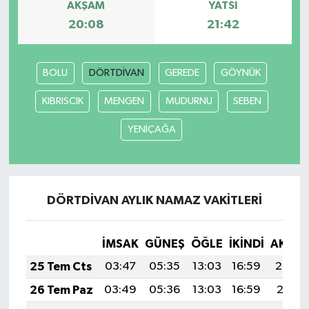
AKŞAM
YATSI
20:08
21:42
BOLU
DÖRTDİVAN
GEREDE
GÖYNÜK
KIBRISCIK
MENGEN
MUDURNU
SEBEN
YENİÇAĞA
DÖRTDİVAN AYLIK NAMAZ VAKITLERI
İMSAK
GÜNEŞ
ÖĞLE
İKINDI
AKŞA
25 Tem Cts
03:47
05:35
13:03
16:59
20:22
26 Tem Paz
03:49
05:36
13:03
16:59
20:21