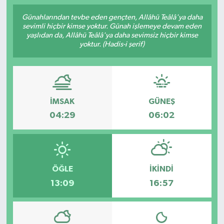
Günahlarından tevbe eden gençten, Allâhü Teâlâ'ya daha
sevimli hiçbir kimse yoktur. Günah işlemeye devam eden
yaşlıdan da, Allâhü Teâlâ'ya daha sevimsiz hiçbir kimse
yoktur. (Hadis-i şerif)
İMSAK
GÜNEŞ
04:29
06:02
ÖĞLE
İKINDI
13:09
16:57