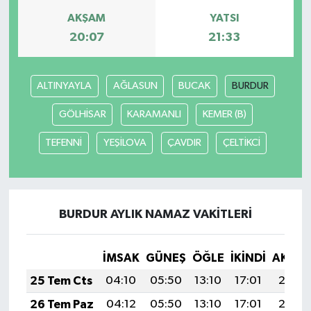
AKŞAM
YATSI
20:07
21:33
ALTINYAYLA
AĞLASUN
BUCAK
BURDUR
GÖLHİSAR
KARAMANLI
KEMER (B)
TEFENNİ
YEŞİLOVA
ÇAVDIR
ÇELTİKCİ
BURDUR AYLIK NAMAZ VAKITLERI
İMSAK
GÜNEŞ
ÖĞLE
İKINDI
AKŞA
25 Tem Cts
04:10
05:50
13:10
17:01
20:21
26 Tem Paz
04:12
05:50
13:10
17:01
20:21