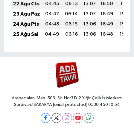
22 Ağu Cts
04:45
06:13
13:07
16:50
19:51
23 Ağu Paz
04:47
06:14
13:07
16:49
19:49
24 Ağu Pts
04:48
06:15
13:06
16:49
19:48
25 Ağu Sal
04:49
06:16
13:06
16:48
19:46
Arabacıalanı Mah. 509. Sk. No:3 D:2 Yiğit Çelik İş Merkezi
Serdivan/SAKARYA
[email protected]
0530 450 10 54