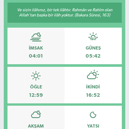
Ve sizin ilâhınız, bir tek ilâhtır. Rahmân ve Rahîm olan
Allah'tan başka bir ilâh yoktur. (Bakara Sûresi, 163)
İMSAK
GÜNEŞ
04:01
05:42
ÖĞLE
İKINDI
12:59
16:52
AKŞAM
YATSI