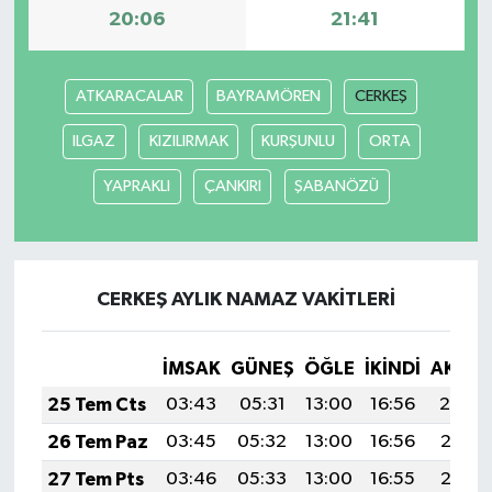
20:06
21:41
ATKARACALAR
BAYRAMÖREN
CERKEŞ
ILGAZ
KIZILIRMAK
KURŞUNLU
ORTA
YAPRAKLI
ÇANKIRI
ŞABANÖZÜ
CERKEŞ AYLIK NAMAZ VAKITLERI
İMSAK
GÜNEŞ
ÖĞLE
İKINDI
AKŞA
25 Tem Cts
03:43
05:31
13:00
16:56
20:19
26 Tem Paz
03:45
05:32
13:00
16:56
20:18
27 Tem Pts
03:46
05:33
13:00
16:55
20:17