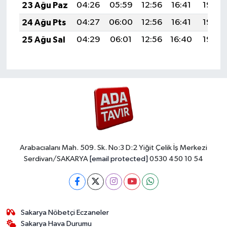
23 Ağu Paz
04:26
05:59
12:56
16:41
19:43
24 Ağu Pts
04:27
06:00
12:56
16:41
19:42
25 Ağu Sal
04:29
06:01
12:56
16:40
19:40
Arabacıalanı Mah. 509. Sk. No:3 D:2 Yiğit Çelik İş Merkezi
Serdivan/SAKARYA
[email protected]
0530 450 10 54
Sakarya Nöbetçi Eczaneler
Sakarya Hava Durumu