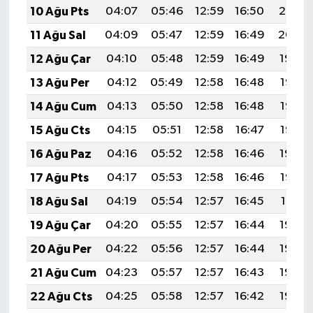
10 Ağu Pts
04:07
05:46
12:59
16:50
20:02
11 Ağu Sal
04:09
05:47
12:59
16:49
20:00
12 Ağu Çar
04:10
05:48
12:59
16:49
19:59
13 Ağu Per
04:12
05:49
12:58
16:48
19:58
14 Ağu Cum
04:13
05:50
12:58
16:48
19:56
15 Ağu Cts
04:15
05:51
12:58
16:47
19:55
16 Ağu Paz
04:16
05:52
12:58
16:46
19:54
17 Ağu Pts
04:17
05:53
12:58
16:46
19:52
18 Ağu Sal
04:19
05:54
12:57
16:45
19:51
19 Ağu Çar
04:20
05:55
12:57
16:44
19:49
20 Ağu Per
04:22
05:56
12:57
16:44
19:48
21 Ağu Cum
04:23
05:57
12:57
16:43
19:46
22 Ağu Cts
04:25
05:58
12:57
16:42
19:45