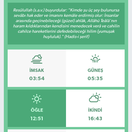
Resûlullah (s.a.v.) buyurdular: "Kimde şu üç şey bulunursa
sevâbı hak eder ve imanını kemâle erdirmiş olur: İnsanlar
arasında geçinebileceği (güzel) ahlâk, Allâhü Teâlâ'nın
haram kıldıklarından kendisini menedecek verâ ve cahilin
cahilce hareketlerini defedebileceği hilim (yumuşak
huyluluk)." (Hadis-i şerif)
İMSAK
GÜNEŞ
03:54
05:35
ÖĞLE
İKINDI
12:51
16:43