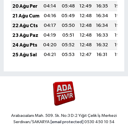
20 Ağu Per
04:14
05:48
12:49
16:35
19:39
21 Ağu Cum
04:16
05:49
12:48
16:34
19:38
22 Ağu Cts
04:17
05:50
12:48
16:34
19:36
23 Ağu Paz
04:19
05:51
12:48
16:33
19:35
24 Ağu Pts
04:20
05:52
12:48
16:32
19:33
25 Ağu Sal
04:21
05:53
12:47
16:31
19:32
Arabacıalanı Mah. 509. Sk. No:3 D:2 Yiğit Çelik İş Merkezi
Serdivan/SAKARYA
[email protected]
0530 450 10 54