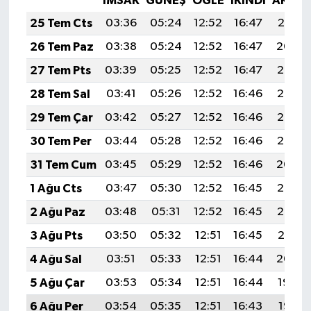
İMSAK
GÜNEŞ
ÖĞLE
İKINDI
AKŞA
25 Tem Cts
03:36
05:24
12:52
16:47
20:10
26 Tem Paz
03:38
05:24
12:52
16:47
20:09
27 Tem Pts
03:39
05:25
12:52
16:47
20:08
28 Tem Sal
03:41
05:26
12:52
16:46
20:07
29 Tem Çar
03:42
05:27
12:52
16:46
20:06
30 Tem Per
03:44
05:28
12:52
16:46
20:05
31 Tem Cum
03:45
05:29
12:52
16:46
20:04
1 Ağu Cts
03:47
05:30
12:52
16:45
20:03
2 Ağu Paz
03:48
05:31
12:52
16:45
20:02
3 Ağu Pts
03:50
05:32
12:51
16:45
20:01
4 Ağu Sal
03:51
05:33
12:51
16:44
20:00
5 Ağu Çar
03:53
05:34
12:51
16:44
19:59
6 Ağu Per
03:54
05:35
12:51
16:43
19:58