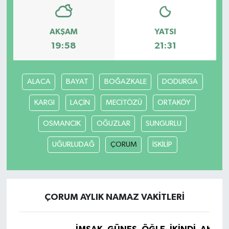
AKŞAM
YATSI
19:58
21:31
ALACA
BAYAT
BOĞAZKALE
DODURGA
KARGI
LAÇİN
MECİTÖZÜ
ORTAKÖY
OSMANCIK
OĞUZLAR
SUNGURLU
UĞURLUDAĞ
ÇORUM
İSKİLİP
ÇORUM AYLIK NAMAZ VAKITLERI