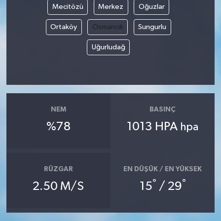
Mecitözü
Merkez
Oğuzlar
Ortaköy
Osmancık
Sungurlu
Uğurludağ
NEM
BASINÇ
%78
1013 HPA
hpa
RÜZGAR
EN DÜŞÜK / EN YÜKSEK
°
°
2.50 M/S
15
/ 29