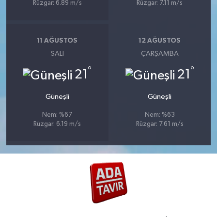
Rüzgar: 6.89 m/s
Rüzgar: 7.11 m/s
11 AĞUSTOS
12 AĞUSTOS
SALI
ÇARŞAMBA
°
°
21
21
Güneşli
Güneşli
Nem: %67
Nem: %63
Rüzgar: 6.19 m/s
Rüzgar: 7.61 m/s