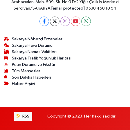
Arabacıalanı Mah. 509. Sk. No:3 D:2 Yiğit Çelik İş Merkezi
Serdivan/SAKARYA
[email protected]
0530 450 10 54
Sakarya Nöbetçi Eczaneler
Sakarya Hava Durumu
Sakarya Namaz Vakitleri
Sakarya Trafik Yoğunluk Haritası
Puan Durumu ve Fikstür
Tüm Manşetler
Son Dakika Haberleri
Haber Arşivi
RSS
Copyright © 2023. Her hakkı saklıdır.