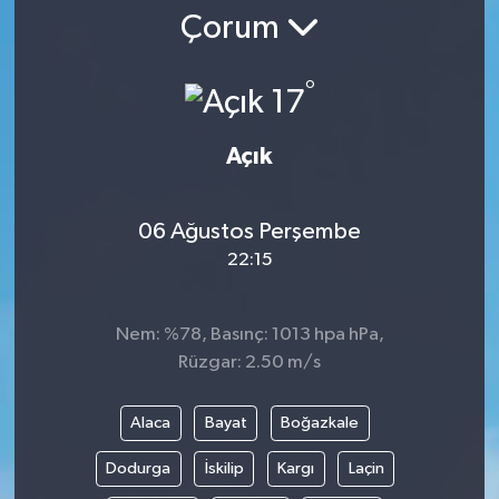
Çorum
°
17
Açık
06 Ağustos Perşembe
22:15
Nem: %78, Basınç: 1013 hpa hPa,
Rüzgar: 2.50 m/s
Alaca
Bayat
Boğazkale
Dodurga
İskilip
Kargı
Laçin