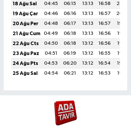
18 Ağu Sal
04:45
06:15
13:13
16:58
20:02
19 Ağu Çar
04:46
06:16
13:13
16:57
20:00
20 Ağu Per
04:48
06:17
13:13
16:57
19:59
21 Ağu Cum
04:49
06:18
13:13
16:56
19:58
22 Ağu Cts
04:50
06:18
13:12
16:56
19:56
23 Ağu Paz
04:51
06:19
13:12
16:55
19:55
24 Ağu Pts
04:53
06:20
13:12
16:54
19:54
25 Ağu Sal
04:54
06:21
13:12
16:53
19:52