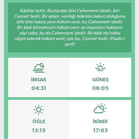
Kâdılar üçtür. Bunlardan ikisi Cehennem'dedir, biri
Cennet'tedir. Bir adam, verdiği hükmün haksız olduğunu
bile bile haksız yere hüküm verir, bu Cehennem'dedir.
Bir kâdı bilmeksizin hüküm verir ve insanların haklarını
zâyi eder, bu da Cehennem'dedir. Bir kâdı da hakka
riâyet ederek hüküm verir, işte bu, Cennet'tedir. (Hadis-i
şerif)
İMSAK
GÜNEŞ
04:31
06:05
ÖĞLE
İKINDI
13:15
17:03