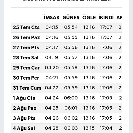
İMSAK
GÜNEŞ
ÖĞLE
İKINDI
AKŞA
25 Tem Cts
04:15
05:54
13:16
17:07
20:27
26 Tem Paz
04:16
05:55
13:16
17:07
20:27
27 Tem Pts
04:17
05:56
13:16
17:06
20:26
28 Tem Sal
04:19
05:57
13:16
17:06
20:25
29 Tem Çar
04:20
05:58
13:16
17:06
20:24
30 Tem Per
04:21
05:59
13:16
17:06
20:23
31 Tem Cum
04:22
05:59
13:16
17:06
20:22
1 Ağu Cts
04:24
06:00
13:16
17:05
20:21
2 Ağu Paz
04:25
06:01
13:16
17:05
20:20
3 Ağu Pts
04:26
06:02
13:16
17:05
20:19
4 Ağu Sal
04:28
06:03
13:15
17:04
20:18