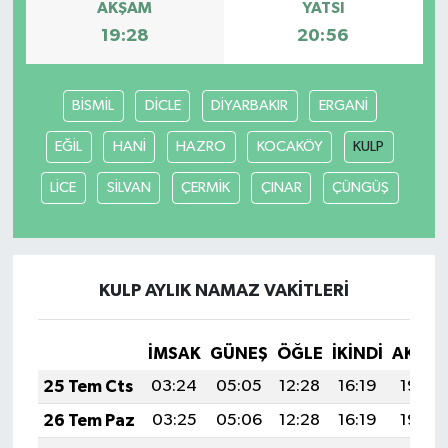
AKŞAM
YATSI
19:28
20:56
BİSMİL
DİCLE
DİYARBAKIR
ERGANİ
EĞİL
HANİ
HAZRO
KOCAKÖY
KULP
LİCE
SİLVAN
ÇERMİK
ÇINAR
ÇÜNGÜŞ
KULP AYLIK NAMAZ VAKITLERI
İMSAK
GÜNEŞ
ÖĞLE
İKINDI
AKŞA
25 Tem Cts
03:24
05:05
12:28
16:19
19:40
26 Tem Paz
03:25
05:06
12:28
16:19
19:40