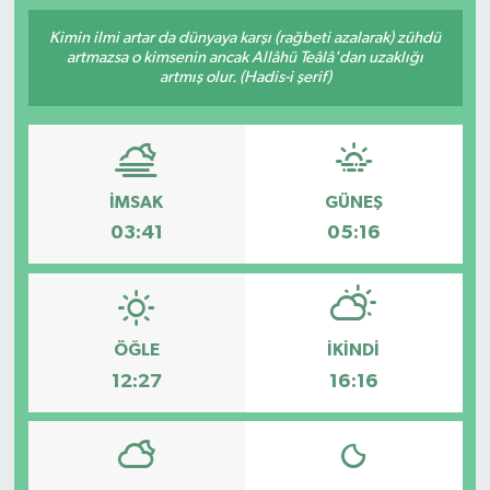
Kimin ilmi artar da dünyaya karşı (rağbeti azalarak) zühdü
artmazsa o kimsenin ancak Allâhü Teâlâ'dan uzaklığı
artmış olur. (Hadis-i şerif)
İMSAK
GÜNEŞ
03:41
05:16
ÖĞLE
İKINDI
12:27
16:16