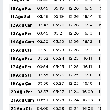
9 Ağu Paz
03:43
05:18
12:27
16:15
19:26
10 Ağu Pts
03:45
05:19
12:26
16:15
19:24
11 Ağu Sal
03:46
05:19
12:26
16:14
19:23
12 Ağu Çar
03:47
05:20
12:26
16:14
19:22
13 Ağu Per
03:49
05:21
12:26
16:13
19:21
14 Ağu Cum
03:50
05:22
12:26
16:13
19:19
15 Ağu Cts
03:51
05:23
12:26
16:12
19:18
16 Ağu Paz
03:52
05:24
12:25
16:11
19:17
17 Ağu Pts
03:54
05:25
12:25
16:11
19:16
18 Ağu Sal
03:55
05:26
12:25
16:10
19:14
19 Ağu Çar
03:56
05:27
12:25
16:10
19:13
20 Ağu Per
03:57
05:27
12:24
16:09
19:12
21 Ağu Cum
03:59
05:28
12:24
16:08
19:10
22 Ağu Cts
04:00
05:29
12:24
16:08
19:09