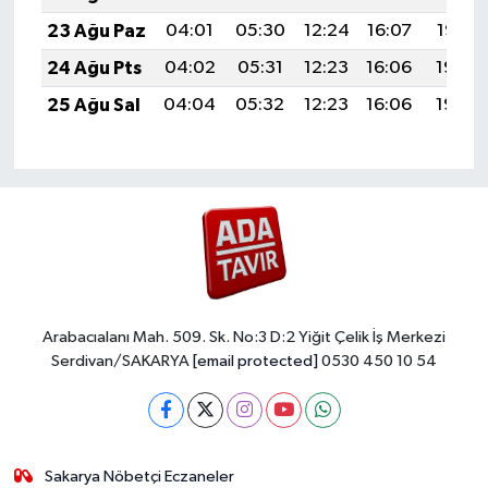
23 Ağu Paz
04:01
05:30
12:24
16:07
19:07
24 Ağu Pts
04:02
05:31
12:23
16:06
19:06
25 Ağu Sal
04:04
05:32
12:23
16:06
19:05
Arabacıalanı Mah. 509. Sk. No:3 D:2 Yiğit Çelik İş Merkezi
Serdivan/SAKARYA
[email protected]
0530 450 10 54
Sakarya Nöbetçi Eczaneler