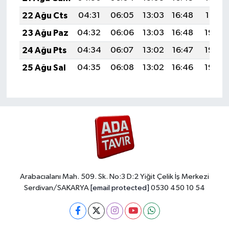
22 Ağu Cts
04:31
06:05
13:03
16:48
19:51
23 Ağu Paz
04:32
06:06
13:03
16:48
19:50
24 Ağu Pts
04:34
06:07
13:02
16:47
19:48
25 Ağu Sal
04:35
06:08
13:02
16:46
19:46
Arabacıalanı Mah. 509. Sk. No:3 D:2 Yiğit Çelik İş Merkezi
Serdivan/SAKARYA
[email protected]
0530 450 10 54