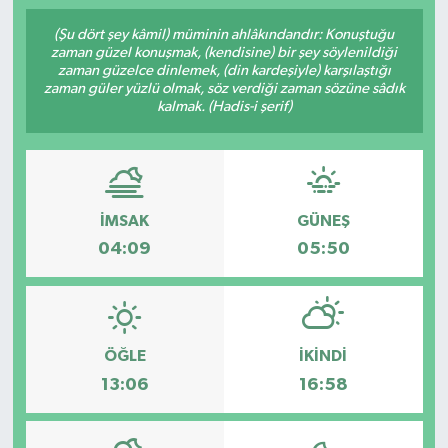
(Şu dört şey kâmil) müminin ahlâkındandır: Konuştuğu
zaman güzel konuşmak, (kendisine) bir şey söylenildiği
zaman güzelce dinlemek, (din kardeşiyle) karşılaştığı
zaman güler yüzlü olmak, söz verdiği zaman sözüne sâdık
kalmak. (Hadis-i şerif)
İMSAK
GÜNEŞ
04:09
05:50
ÖĞLE
İKINDI
13:06
16:58