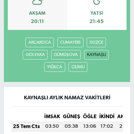
AKŞAM
YATSI
20:11
21:45
AKÇAKOCA
CUMAYERİ
DÜZCE
GÖLYAKA
GÜMÜŞOVA
KAYNAŞLI
YIĞILCA
ÇİLİMLİ
KAYNAŞLI AYLIK NAMAZ VAKITLERI
İMSAK
GÜNEŞ
ÖĞLE
İKINDI
AKŞA
25 Tem Cts
03:50
05:38
13:06
17:02
20:25