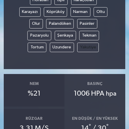
Karayazı
Köprüköy
Narman
Oltu
Olur
Palandöken
Pasinler
Pazaryolu
Şenkaya
Tekman
Tortum
Uzundere
Yakutiye
NEM
BASINÇ
%21
1006 HPA
hpa
RÜZGAR
EN DÜŞÜK / EN YÜKSEK
°
°
3.31 M/S
14
/ 30