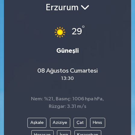
Erzurum
°
29
Güneşli
08 Ağustos Cumartesi
13:30
Nem: %21, Basınç: 1006 hpa hPa,
Rüzgar: 3.31 m/s
Aşkale
Aziziye
Çat
Hınıs
Horasan
İspir
Karaçoban