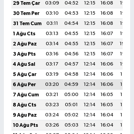
29 Tem Çar
03:09
04:52
12:15
16:08
19:28
30 Tem Per
03:10
04:53
12:15
16:08
19:27
31 Tem Cum
03:11
04:54
12:15
16:08
19:26
1 Ağu Cts
03:13
04:55
12:15
16:07
19:25
2 Ağu Paz
03:14
04:55
12:15
16:07
19:24
3 Ağu Pts
03:16
04:56
12:15
16:07
19:23
4 Ağu Sal
03:17
04:57
12:14
16:06
19:22
5 Ağu Çar
03:19
04:58
12:14
16:06
19:21
6 Ağu Per
03:20
04:59
12:14
16:06
19:19
7 Ağu Cum
03:21
05:00
12:14
16:05
19:18
8 Ağu Cts
03:23
05:01
12:14
16:05
19:17
9 Ağu Paz
03:24
05:02
12:14
16:04
19:16
10 Ağu Pts
03:26
05:03
12:14
16:04
19:15