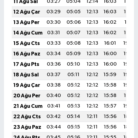
11 Ağu Sal
03:27
05:04
12:14
16:03
19:13
12 Ağu Çar
03:29
05:05
12:13
16:03
19:12
13 Ağu Per
03:30
05:06
12:13
16:02
19:11
14 Ağu Cum
03:31
05:07
12:13
16:02
19:10
15 Ağu Cts
03:33
05:08
12:13
16:01
19:08
16 Ağu Paz
03:34
05:09
12:13
16:00
19:07
17 Ağu Pts
03:36
05:10
12:13
16:00
19:05
18 Ağu Sal
03:37
05:11
12:12
15:59
19:04
19 Ağu Çar
03:38
05:12
12:12
15:58
19:03
20 Ağu Per
03:40
05:12
12:12
15:58
19:01
21 Ağu Cum
03:41
05:13
12:12
15:57
19:00
22 Ağu Cts
03:42
05:14
12:11
15:56
18:58
23 Ağu Paz
03:44
05:15
12:11
15:56
18:57
24 Ağu Pts
03:45
05:16
12:11
15:55
18:55