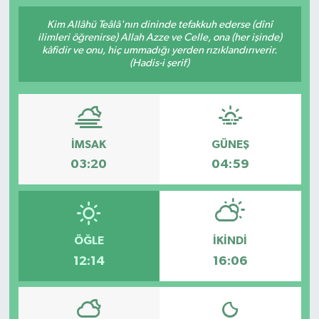
Kim Allâhü Teâlâ'nın dininde tefakkuh ederse (dînî
ilimleri öğrenirse) Allah Azze ve Celle, ona (her işinde)
kâfidir ve onu, hiç ummadığı yerden rızıklandırıverir.
(Hadis-i şerif)
İMSAK
GÜNEŞ
03:20
04:59
ÖĞLE
İKINDI
12:14
16:06