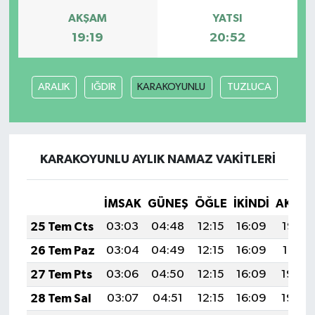
AKŞAM
YATSI
19:19
20:52
ARALIK
IĞDIR
KARAKOYUNLU
TUZLUCA
KARAKOYUNLU AYLIK NAMAZ VAKITLERI
İMSAK
GÜNEŞ
ÖĞLE
İKINDI
AKŞA
25 Tem Cts
03:03
04:48
12:15
16:09
19:32
26 Tem Paz
03:04
04:49
12:15
16:09
19:31
27 Tem Pts
03:06
04:50
12:15
16:09
19:30
28 Tem Sal
03:07
04:51
12:15
16:09
19:29