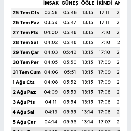
İMSAK
GÜNEŞ
ÖĞLE
İKINDI
AKŞA
25 Tem Cts
03:58
05:46
13:15
17:11
20:34
26 Tem Paz
03:59
05:47
13:15
17:11
20:33
27 Tem Pts
04:00
05:48
13:15
17:10
20:32
28 Tem Sal
04:02
05:48
13:15
17:10
20:31
29 Tem Çar
04:03
05:49
13:15
17:10
20:30
30 Tem Per
04:05
05:50
13:15
17:09
20:29
31 Tem Cum
04:06
05:51
13:15
17:09
20:28
1 Ağu Cts
04:08
05:52
13:15
17:09
20:27
2 Ağu Paz
04:09
05:53
13:15
17:08
20:26
3 Ağu Pts
04:11
05:54
13:15
17:08
20:25
4 Ağu Sal
04:13
05:55
13:14
17:08
20:24
5 Ağu Çar
04:14
05:56
13:14
17:07
20:23