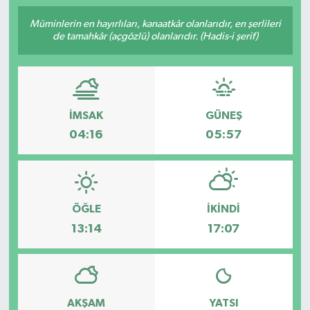
Müminlerin en hayırlıları, kanaatkâr olanlarıdır, en şerlileri
de tamahkâr (açgözlü) olanlarıdır. (Hadis-i şerif)
İMSAK
GÜNEŞ
04:16
05:57
ÖĞLE
İKINDI
13:14
17:07
AKŞAM
YATSI