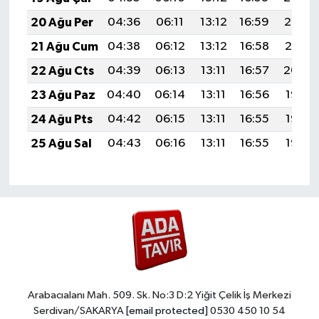
20 Ağu Per
04:36
06:11
13:12
16:59
20:03
21 Ağu Cum
04:38
06:12
13:12
16:58
20:01
22 Ağu Cts
04:39
06:13
13:11
16:57
20:00
23 Ağu Paz
04:40
06:14
13:11
16:56
19:58
24 Ağu Pts
04:42
06:15
13:11
16:55
19:57
25 Ağu Sal
04:43
06:16
13:11
16:55
19:55
Arabacıalanı Mah. 509. Sk. No:3 D:2 Yiğit Çelik İş Merkezi
Serdivan/SAKARYA
[email protected]
0530 450 10 54