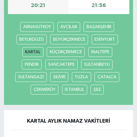
20:21
21:56
ARNAVUTKOY
AVCILAR
BAŞAKŞEHİR
BEYLİKDÜZÜ
BÜYÜKÇEKMECE
ESENYURT
KARTAL
KÜÇÜKÇEKMECE
MALTEPE
PENDİK
SANCAKTEPE
SULTANBEYLİ
SULTANGAZİ
SİLİVRİ
TUZLA
ÇATALCA
ÇEKMEKÖY
İSTANBUL
ŞİLE
KARTAL AYLIK NAMAZ VAKITLERI