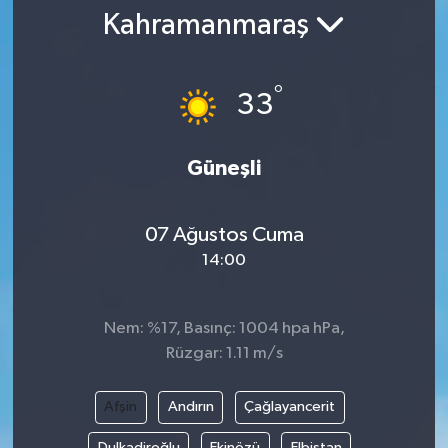
Kahramanmaraş
°
33
Güneşli
07 Ağustos Cuma
14:00
Nem: %17, Basınç: 1004 hpa hPa,
Rüzgar: 1.11 m/s
Afşin
Andırın
Çağlayancerit
Dulkadiroğlu
Ekinözü
Elbistan