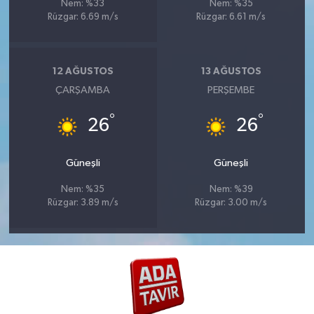
Nem: %33
Nem: %35
Rüzgar: 6.69 m/s
Rüzgar: 6.61 m/s
12 AĞUSTOS
13 AĞUSTOS
ÇARŞAMBA
PERŞEMBE
°
°
26
26
Güneşli
Güneşli
Nem: %35
Nem: %39
Rüzgar: 3.89 m/s
Rüzgar: 3.00 m/s