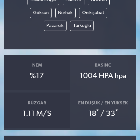
Göksun
Nurhak
Onikişubat
Pazarcık
Türkoğlu
NEM
BASINÇ
%17
1004 HPA
hpa
RÜZGAR
EN DÜŞÜK / EN YÜKSEK
°
°
1.11 M/S
18
/ 33