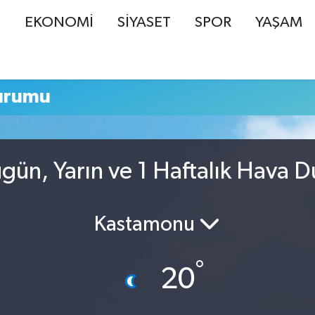
Ş
EKONOMİ
SİYASET
SPOR
YAŞAM
urumu
ugün, Yarın ve 1 Haftalık Hava 
Kastamonu
°
20