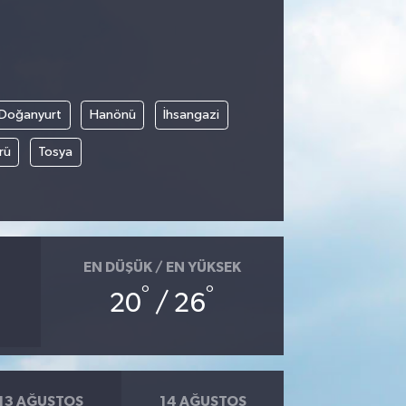
Doğanyurt
Hanönü
İhsangazi
rü
Tosya
EN DÜŞÜK / EN YÜKSEK
°
°
20
/ 26
13 AĞUSTOS
14 AĞUSTOS