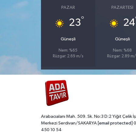
PAZAR
PAZARTESI
°
23
24
Güneşli
Güneşli
Nem: %65
Nem: %68
Rüzgar: 2.69 m/s
Rüzgar: 2.89 m/
Arabacıalanı Mah. 509. Sk. No:3 D:2 Yiğit Çelik İş
Merkezi Serdivan/SAKARYA
[email protected]
0
450 10 54