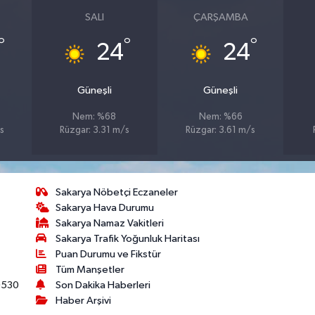
SALI
ÇARŞAMBA
°
°
°
24
24
Güneşli
Güneşli
Nem: %68
Nem: %66
s
Rüzgar: 3.31 m/s
Rüzgar: 3.61 m/s
Sakarya Nöbetçi Eczaneler
Sakarya Hava Durumu
Sakarya Namaz Vakitleri
Sakarya Trafik Yoğunluk Haritası
Puan Durumu ve Fikstür
Tüm Manşetler
530
Son Dakika Haberleri
Haber Arşivi