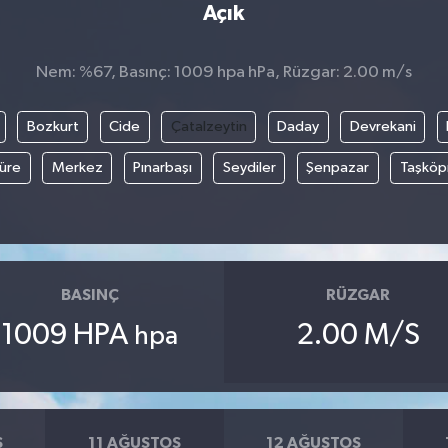
Açık
Nem: %67, Basınç: 1009 hpa hPa, Rüzgar: 2.00 m/s
Bozkurt
Cide
Çatalzeytin
Daday
Devrekani
üre
Merkez
Pınarbaşı
Seydiler
Şenpazar
Taşköp
BASINÇ
RÜZGAR
1009 HPA
2.00 M/S
hpa
S
11 AĞUSTOS
12 AĞUSTOS