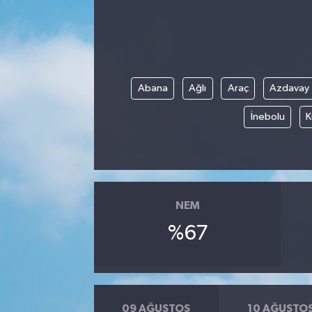
Abana
Ağlı
Araç
Azdavay
İnebolu
K
NEM
%67
09 AĞUSTOS
10 AĞUSTO