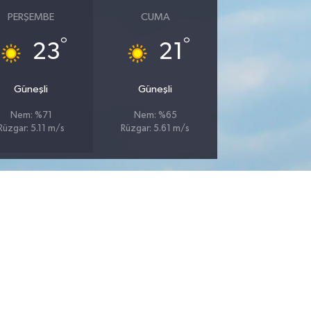
PERŞEMBE
CUMA
°
°
23
21
Güneşli
Güneşli
Nem: %71
Nem: %65
Rüzgar: 5.11 m/s
Rüzgar: 5.61 m/s