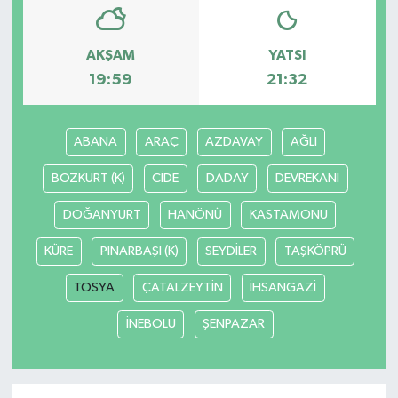
AKŞAM
YATSI
19:59
21:32
ABANA
ARAÇ
AZDAVAY
AĞLI
BOZKURT (K)
CİDE
DADAY
DEVREKANİ
DOĞANYURT
HANÖNÜ
KASTAMONU
KÜRE
PINARBAŞI (K)
SEYDİLER
TAŞKÖPRÜ
TOSYA
ÇATALZEYTİN
İHSANGAZİ
İNEBOLU
ŞENPAZAR