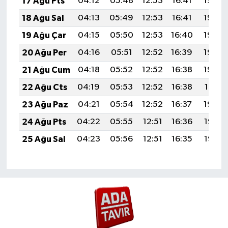
17 Ağu Pts
04:12
05:48
12:53
16:41
19:48
18 Ağu Sal
04:13
05:49
12:53
16:41
19:46
19 Ağu Çar
04:15
05:50
12:53
16:40
19:45
20 Ağu Per
04:16
05:51
12:52
16:39
19:44
21 Ağu Cum
04:18
05:52
12:52
16:38
19:42
22 Ağu Cts
04:19
05:53
12:52
16:38
19:41
23 Ağu Paz
04:21
05:54
12:52
16:37
19:39
24 Ağu Pts
04:22
05:55
12:51
16:36
19:38
25 Ağu Sal
04:23
05:56
12:51
16:35
19:36