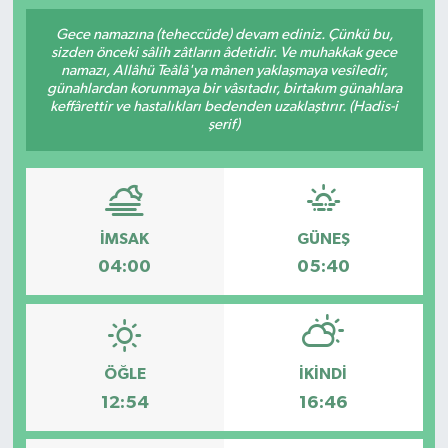
Gece namazına (teheccüde) devam ediniz. Çünkü bu,
sizden önceki sâlih zâtların âdetidir. Ve muhakkak gece
namazı, Allâhü Teâlâ'ya mânen yaklaşmaya vesîledir,
günahlardan korunmaya bir vâsıtadır, birtakım günahlara
keffârettir ve hastalıkları bedenden uzaklaştırır. (Hadis-i
şerif)
İMSAK
GÜNEŞ
04:00
05:40
ÖĞLE
İKINDI
12:54
16:46