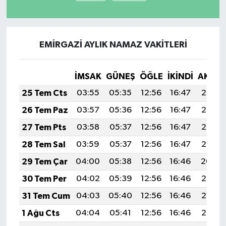
EMİRGAZİ AYLIK NAMAZ VAKITLERI
İMSAK
GÜNEŞ
ÖĞLE
İKINDI
AKŞA
25 Tem Cts
03:55
05:35
12:56
16:47
20:08
26 Tem Paz
03:57
05:36
12:56
16:47
20:07
27 Tem Pts
03:58
05:37
12:56
16:47
20:06
28 Tem Sal
03:59
05:37
12:56
16:47
20:05
29 Tem Çar
04:00
05:38
12:56
16:46
20:04
30 Tem Per
04:02
05:39
12:56
16:46
20:03
31 Tem Cum
04:03
05:40
12:56
16:46
20:02
1 Ağu Cts
04:04
05:41
12:56
16:46
20:02