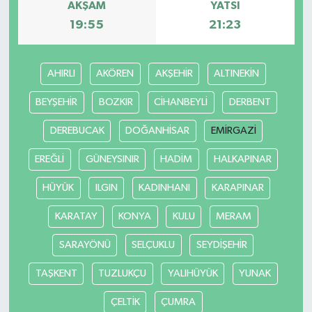
AKŞAM
YATSI
19:55
21:23
AHIRLI
AKÖREN
AKŞEHİR
ALTINEKİN
BEYŞEHİR
BOZKIR
CİHANBEYLİ
DERBENT
DEREBUCAK
DOĞANHİSAR
EMİRGAZİ
EREĞLİ
GÜNEYSINIR
HADİM
HALKAPINAR
HÜYÜK
ILGIN
KADINHANI
KARAPINAR
KARATAY
KONYA
KULU
MERAM
SARAYÖNÜ
SELÇUKLU
SEYDİŞEHİR
TAŞKENT
TUZLUKÇU
YALIHÜYÜK
YUNAK
ÇELTİK
ÇUMRA