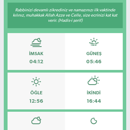
Rabbinizi devamlı zikrediniz ve namazınızı ilk vaktinde
kılınız, muhakkak Allah Azze ve Celle, size ecrinizi kat kat
verir. (Hadis-i şerif)
İMSAK
GÜNEŞ
04:12
05:46
ÖĞLE
İKINDI
12:56
16:44