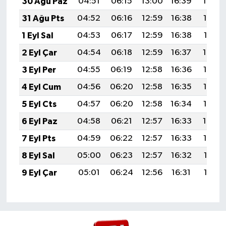
30 Ağu Paz
04:51
06:15
13:00
16:39
19:34
31 Ağu Pts
04:52
06:16
12:59
16:38
19:33
1 Eyl Sal
04:53
06:17
12:59
16:38
19:31
2 Eyl Çar
04:54
06:18
12:59
16:37
19:30
3 Eyl Per
04:55
06:19
12:58
16:36
19:28
4 Eyl Cum
04:56
06:20
12:58
16:35
19:27
5 Eyl Cts
04:57
06:20
12:58
16:34
19:25
6 Eyl Paz
04:58
06:21
12:57
16:33
19:24
7 Eyl Pts
04:59
06:22
12:57
16:33
19:22
8 Eyl Sal
05:00
06:23
12:57
16:32
19:21
9 Eyl Çar
05:01
06:24
12:56
16:31
19:19