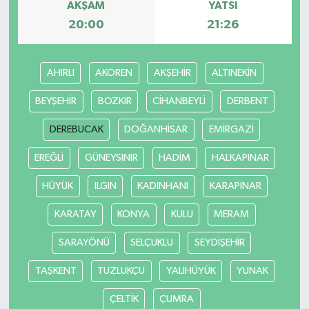
AKŞAM
YATSI
20:00
21:26
AHIRLI
AKÖREN
AKŞEHİR
ALTINEKİN
BEYŞEHİR
BOZKIR
CİHANBEYLİ
DERBENT
DEREBUCAK
DOĞANHİSAR
EMİRGAZİ
EREĞLİ
GÜNEYSINIR
HADİM
HALKAPINAR
HÜYÜK
ILGIN
KADINHANI
KARAPINAR
KARATAY
KONYA
KULU
MERAM
SARAYÖNÜ
SELÇUKLU
SEYDİŞEHİR
TAŞKENT
TUZLUKÇU
YALIHÜYÜK
YUNAK
ÇELTİK
ÇUMRA