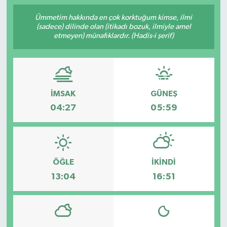
Ümmetim hakkında en çok korktuğum kimse, ilmi
(sadece) dilinde olan (itikadı bozuk, ilmiyle amel
etmeyen) münafıklardır. (Hadis-i şerif)
İMSAK
GÜNEŞ
04:27
05:59
ÖĞLE
İKINDI
13:04
16:51