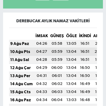
DEREBUCAK AYLIK NAMAZ VAKITLERI
İMSAK
GÜNEŞ
ÖĞLE
İKINDI
AKŞA
9 Ağu Paz
04:26
05:58
13:05
16:51
20:01
10 Ağu Pts
04:27
05:59
13:04
16:51
20:00
11 Ağu Sal
04:28
05:59
13:04
16:51
19:59
12 Ağu Çar
04:29
06:00
13:04
16:50
19:58
13 Ağu Per
04:31
06:01
13:04
16:50
19:57
14 Ağu Cum
04:32
06:02
13:04
16:49
19:56
15 Ağu Cts
04:33
06:03
13:04
16:49
19:54
16 Ağu Paz
04:34
06:04
13:03
16:48
19:53