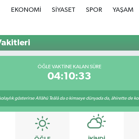
Ş
EKONOMİ
SİYASET
SPOR
YAŞAM
akitleri
ÖĞLE VAKTINE KALAN SÜRE
04:10:33
 kolaylık gösterirse Allâhü Teâlâ da o kimseye dünyada da, âhirette de kola