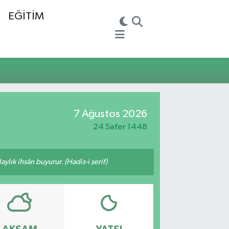
EĞİTİM
7 Ağustos 2026
24 Safer 1448
ylık ihsân buyurur. (Hadis-i şerif)