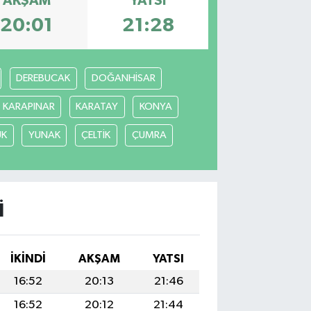
AKŞAM
YATSI
20:01
21:28
DEREBUCAK
DOĞANHİSAR
KARAPINAR
KARATAY
KONYA
ÜK
YUNAK
ÇELTİK
ÇUMRA
I
İKINDI
AKŞAM
YATSI
16:52
20:13
21:46
16:52
20:12
21:44