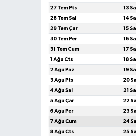
27 Tem Pts
13 S
28 Tem Sal
14 S
29 Tem Çar
15 S
30 Tem Per
16 S
31 Tem Cum
17 S
1 Ağu Cts
18 S
2 Ağu Paz
19 S
3 Ağu Pts
20 S
4 Ağu Sal
21 S
5 Ağu Çar
22 S
6 Ağu Per
23 S
7 Ağu Cum
24 S
8 Ağu Cts
25 S