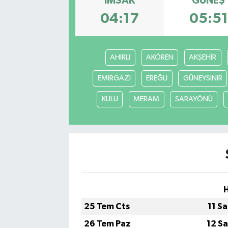
İMSAK
GÜNEŞ
04:17
05:51
AHIRLI
AKÖREN
AKŞEHİR
EMİRGAZİ
EREĞLİ
GÜNEYSINIR
KULU
MERAM
SARAYÖNÜ
25 Tem Cts
11 S
26 Tem Paz
12 S