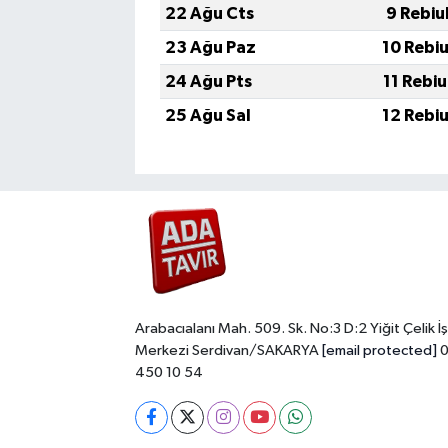
22 Ağu Cts
9 Rebiu
23 Ağu Paz
10 Rebi
24 Ağu Pts
11 Rebi
25 Ağu Sal
12 Rebi
Arabacıalanı Mah. 509. Sk. No:3 D:2 Yiğit Çelik İş
Merkezi Serdivan/SAKARYA
[email protected]
0
450 10 54