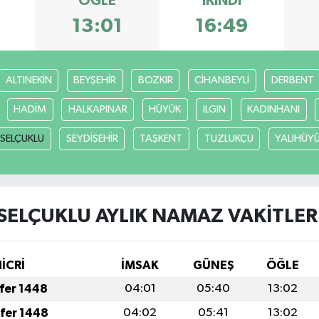
ÖĞLE
İKINDI
13:01
16:49
ALTINEKİN
BEYŞEHİR
BOZKIR
CİHANBEYLİ
DERBENT
HADİM
HALKAPINAR
HÜYÜK
ILGIN
KADINHANI
SELÇUKLU
SEYDİŞEHİR
TAŞKENT
TUZLUKÇU
YALIHÜY
SELÇUKLU AYLIK NAMAZ VAKITLER
HİCRİ
İMSAK
GÜNEŞ
ÖĞLE
afer 1448
04:01
05:40
13:02
afer 1448
04:02
05:41
13:02