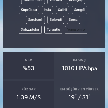
Köprübaşı
Kula
Salihli
Sarıgöl
Saruhanlı
Selendi
Soma
Şehzadeler
Turgutlu
Yunusemre
NEM
BASINÇ
%53
1010 HPA
hpa
RÜZGAR
EN DÜŞÜK / EN YÜKSEK
°
°
1.39 M/S
19
/ 31