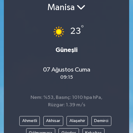
Manisa
°
23
Güneşli
07 Ağustos Cuma
09:15
Nem: %53, Basınç: 1010 hpa hPa,
Rüzgar: 1.39 m/s
Ahmetli
Akhisar
Alaşehir
Demirci
Gölmarmara
Gördes
Kırkağaç