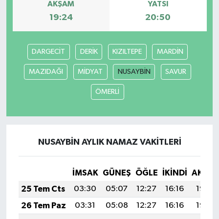
AKŞAM
YATSI
19:24
20:50
DARGECİT
DERİK
KIZILTEPE
MARDİN
MAZIDAĞI
MİDYAT
NUSAYBİN
SAVUR
ÖMERLİ
NUSAYBİN AYLIK NAMAZ VAKITLERI
İMSAK
GÜNEŞ
ÖĞLE
İKINDI
AKŞA
25 Tem Cts
03:30
05:07
12:27
16:16
19:36
26 Tem Paz
03:31
05:08
12:27
16:16
19:35