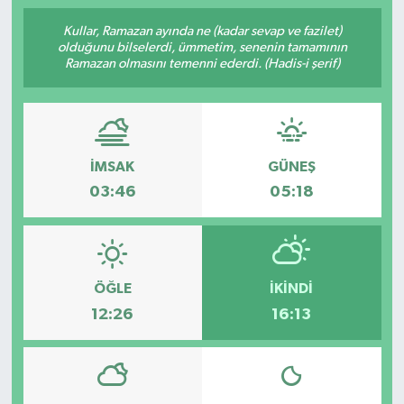
Kullar, Ramazan ayında ne (kadar sevap ve fazilet)
olduğunu bilselerdi, ümmetim, senenin tamamının
Ramazan olmasını temenni ederdi. (Hadis-i şerif)
İMSAK
GÜNEŞ
03:46
05:18
ÖĞLE
İKINDI
12:26
16:13