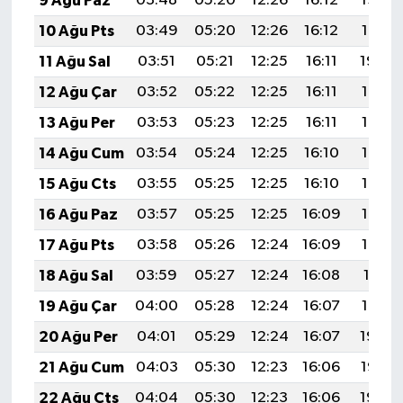
9 Ağu Paz
03:48
05:20
12:26
16:12
19:22
10 Ağu Pts
03:49
05:20
12:26
16:12
19:21
11 Ağu Sal
03:51
05:21
12:25
16:11
19:20
12 Ağu Çar
03:52
05:22
12:25
16:11
19:19
13 Ağu Per
03:53
05:23
12:25
16:11
19:17
14 Ağu Cum
03:54
05:24
12:25
16:10
19:16
15 Ağu Cts
03:55
05:25
12:25
16:10
19:15
16 Ağu Paz
03:57
05:25
12:25
16:09
19:14
17 Ağu Pts
03:58
05:26
12:24
16:09
19:12
18 Ağu Sal
03:59
05:27
12:24
16:08
19:11
19 Ağu Çar
04:00
05:28
12:24
16:07
19:10
20 Ağu Per
04:01
05:29
12:24
16:07
19:09
21 Ağu Cum
04:03
05:30
12:23
16:06
19:07
22 Ağu Cts
04:04
05:30
12:23
16:06
19:06