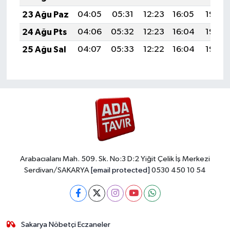
23 Ağu Paz
04:05
05:31
12:23
16:05
19:05
24 Ağu Pts
04:06
05:32
12:23
16:04
19:03
25 Ağu Sal
04:07
05:33
12:22
16:04
19:02
Arabacıalanı Mah. 509. Sk. No:3 D:2 Yiğit Çelik İş Merkezi
Serdivan/SAKARYA
[email protected]
0530 450 10 54
Sakarya Nöbetçi Eczaneler