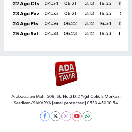
22 Ağu Cts
04:54
06:21
13:13
16:55
19:55
23 Ağu Paz
04:55
06:21
13:13
16:55
19:54
24 Ağu Pts
04:56
06:22
13:12
16:54
19:53
25 Ağu Sal
04:58
06:23
13:12
16:53
19:51
Arabacıalanı Mah. 509. Sk. No:3 D:2 Yiğit Çelik İş Merkezi
Serdivan/SAKARYA
[email protected]
0530 450 10 54