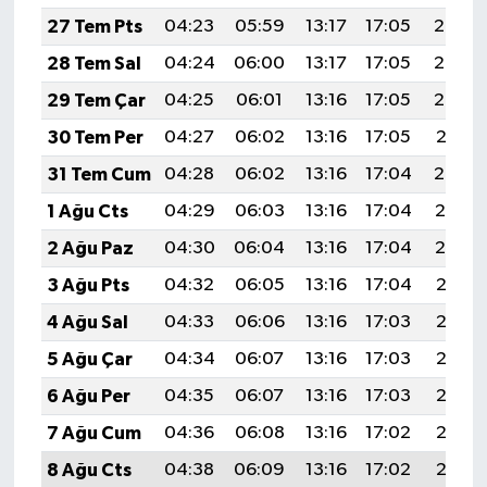
27 Tem Pts
04:23
05:59
13:17
17:05
20:24
28 Tem Sal
04:24
06:00
13:17
17:05
20:23
29 Tem Çar
04:25
06:01
13:16
17:05
20:22
30 Tem Per
04:27
06:02
13:16
17:05
20:21
31 Tem Cum
04:28
06:02
13:16
17:04
20:20
1 Ağu Cts
04:29
06:03
13:16
17:04
20:19
2 Ağu Paz
04:30
06:04
13:16
17:04
20:19
3 Ağu Pts
04:32
06:05
13:16
17:04
20:18
4 Ağu Sal
04:33
06:06
13:16
17:03
20:17
5 Ağu Çar
04:34
06:07
13:16
17:03
20:16
6 Ağu Per
04:35
06:07
13:16
17:03
20:15
7 Ağu Cum
04:36
06:08
13:16
17:02
20:13
8 Ağu Cts
04:38
06:09
13:16
17:02
20:12