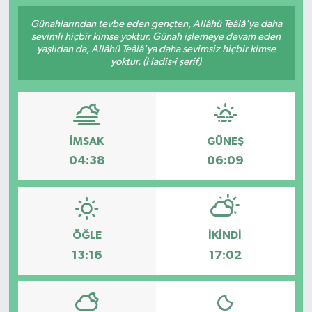
Günahlarından tevbe eden gençten, Allâhü Teâlâ'ya daha
sevimli hiçbir kimse yoktur. Günah işlemeye devam eden
yaşlıdan da, Allâhü Teâlâ'ya daha sevimsiz hiçbir kimse
yoktur. (Hadis-i şerif)
İMSAK
GÜNEŞ
04:38
06:09
ÖĞLE
İKINDI
13:16
17:02