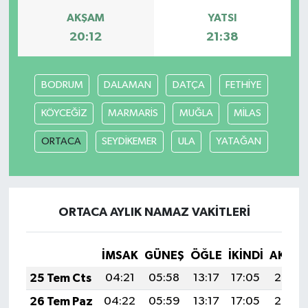
AKŞAM
YATSI
20:12
21:38
BODRUM
DALAMAN
DATÇA
FETHİYE
KÖYCEĞİZ
MARMARİS
MUĞLA
MİLAS
ORTACA
SEYDİKEMER
ULA
YATAĞAN
ORTACA AYLIK NAMAZ VAKITLERI
İMSAK
GÜNEŞ
ÖĞLE
İKINDI
AKŞA
25 Tem Cts
04:21
05:58
13:17
17:05
20:25
26 Tem Paz
04:22
05:59
13:17
17:05
20:25