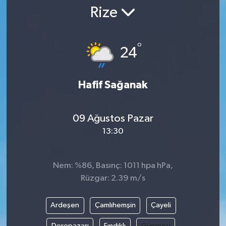
Rize
°
24
Hafif Sağanak
09 Ağustos Pazar
13:30
Nem: %86, Basınç: 1011 hpa hPa,
Rüzgar: 2.39 m/s
Ardeşen
Çamlıhemşin
Çayeli
Derepazarı
Fındıklı
Güneysu