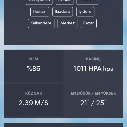
Hemşin
İkizdere
İyidere
Kalkandere
Merkez
Pazar
NEM
BASINÇ
%86
1011 HPA
hpa
RÜZGAR
EN DÜŞÜK / EN YÜKSEK
°
°
2.39 M/S
21
/ 25