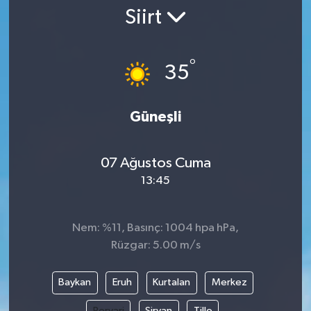
Siirt
°
35
Güneşli
07 Ağustos Cuma
13:45
Nem: %11, Basınç: 1004 hpa hPa,
Rüzgar: 5.00 m/s
Baykan
Eruh
Kurtalan
Merkez
Pervari
Şirvan
Tillo