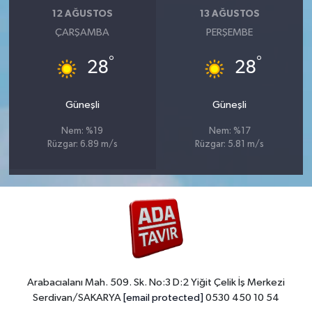
12 AĞUSTOS
13 AĞUSTOS
ÇARŞAMBA
PERŞEMBE
°
°
28
28
Güneşli
Güneşli
Nem: %19
Nem: %17
Rüzgar: 6.89 m/s
Rüzgar: 5.81 m/s
Arabacıalanı Mah. 509. Sk. No:3 D:2 Yiğit Çelik İş Merkezi
Serdivan/SAKARYA
[email protected]
0530 450 10 54