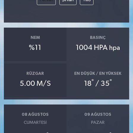
NEM
BASINÇ
%11
1004 HPA
hpa
RÜZGAR
EN DÜŞÜK / EN YÜKSEK
°
°
5.00 M/S
18
/ 35
08 AĞUSTOS
09 AĞUSTOS
CUMARTESI
PAZAR