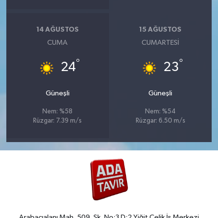
14 AĞUSTOS
15 AĞUSTOS
CUMA
CUMARTESI
°
°
24
23
Güneşli
Güneşli
Nem: %58
Nem: %54
Rüzgar: 7.39 m/s
Rüzgar: 6.50 m/s
Arabacıalanı Mah. 509. Sk. No:3 D:2 Yiğit Çelik İş Merkezi