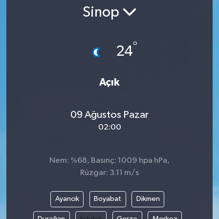
Sinop
°
24
Açık
09 Ağustos Pazar
02:00
Nem: %68, Basınç: 1009 hpa hPa,
Rüzgar: 3.11 m/s
Ayancık
Boyabat
Dikmen
Durağan
Erfelek
Gerze
Merkez