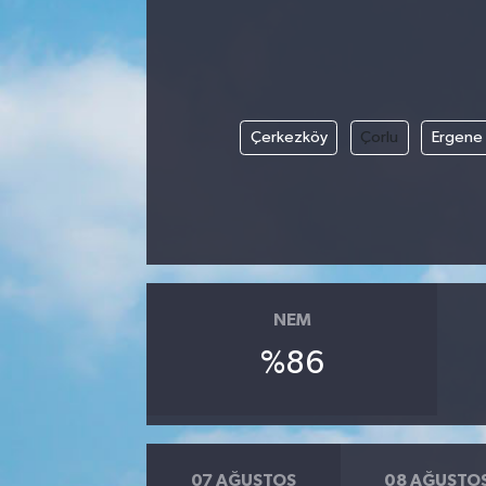
Çerkezköy
Çorlu
Ergene
NEM
%86
07 AĞUSTOS
08 AĞUSTO