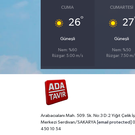
CUMA
CUMARTESI
°
26
27
Güneşli
Güneşli
Nem: %60
Nem: %50
Rüzgar: 5.00 m/s
Rüzgar: 7.50 m/
Arabacıalanı Mah. 509. Sk. No:3 D:2 Yiğit Çelik İş
Merkezi Serdivan/SAKARYA
[email protected]
0
450 10 54