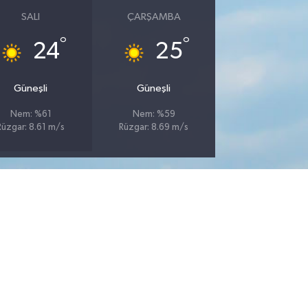
SALI
ÇARŞAMBA
°
°
24
25
Güneşli
Güneşli
Nem: %61
Nem: %59
Rüzgar: 8.61 m/s
Rüzgar: 8.69 m/s