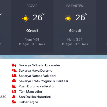
PAZAR
PAZARTESI
°
°
°
26
26
Güneşli
Güneşli
Nem: %61
Nem: %54
s
Rüzgar: 10.89 m/s
Rüzgar: 10.69 m/s
Sakarya Nöbetçi Eczaneler
Sakarya Hava Durumu
Sakarya Namaz Vakitleri
Sakarya Trafik Yoğunluk Haritası
Puan Durumu ve Fikstür
Tüm Manşetler
530
Son Dakika Haberleri
Haber Arşivi