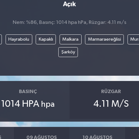
Açık
Nem: %86, Basınç: 1014 hpa hPa, Rüzgar: 4.11 m/s
Hayrabolu
Kapaklı
Malkara
Marmaraereğlisi
Mura
Şarköy
BASINÇ
RÜZGAR
1014 HPA
4.11 M/S
hpa
S
09 AĞUSTOS
10 AĞUSTOS