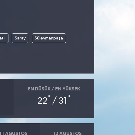
tlı
Saray
Süleymanpaşa
EN DÜŞÜK / EN YÜKSEK
°
°
22
/ 31
11 AĞUSTOS
12 AĞUSTOS