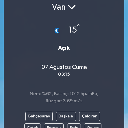
Van
°
15
Açık
07 Ağustos Cuma
03:15
Nem: %62, Basınç: 1012 hpa hPa,
Rüzgar: 3.69 m/s
Bahçesaray
Başkale
Çaldıran
Çatak
Edremit
Erciş
Gevaş