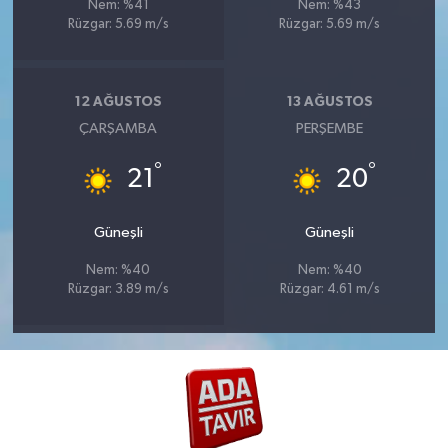
Nem: %41
Nem: %43
Rüzgar: 5.69 m/s
Rüzgar: 5.69 m/s
12 AĞUSTOS
13 AĞUSTOS
ÇARŞAMBA
PERŞEMBE
°
°
21
20
Güneşli
Güneşli
Nem: %40
Nem: %40
Rüzgar: 3.89 m/s
Rüzgar: 4.61 m/s