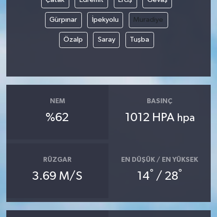
Gürpınar
İpekyolu
Muradiye
Özalp
Saray
Tuşba
NEM
BASINÇ
%62
1012 HPA
hpa
RÜZGAR
EN DÜŞÜK / EN YÜKSEK
°
°
3.69 M/S
14
/ 28