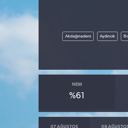
Akdağmadeni
Aydıncık
Bo
NEM
%61
07 AĞUSTOS
08 AĞUSTO