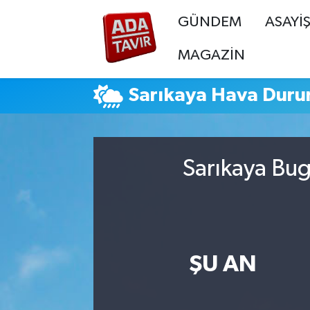
GÜNDEM
ASAYİ
GÜNDEM
GÜNDEM
Sakarya Nöbetçi Eczaneler
MAGAZİN
ASAYİŞ
ASAYİŞ
Sakarya Hava Durumu
Sarıkaya Hava Dur
EKONOMİ
EKONOMİ
Sakarya Namaz Vakitleri
SİYASET
SİYASET
Sakarya Trafik Yoğunluk Haritası
Sarıkaya Bug
SPOR
SPOR
Süper Lig Puan Durumu ve Fikstür
YAŞAM
YAŞAM
Tüm Manşetler
ŞU AN
EĞİTİM
EĞİTİM
Son Dakika Haberleri
MAGAZİN
MAGAZİN
Haber Arşivi