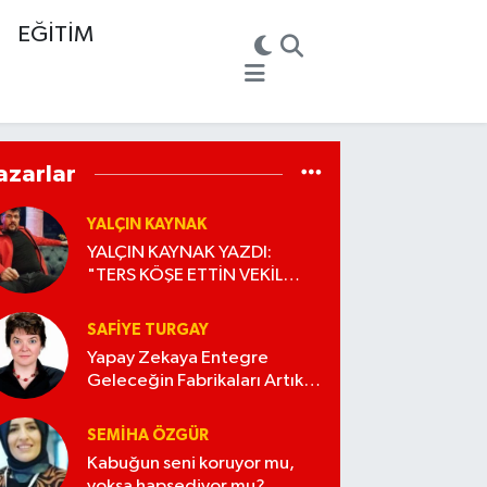
EĞİTİM
azarlar
YALÇIN KAYNAK
YALÇIN KAYNAK YAZDI:
"TERS KÖŞE ETTİN VEKİL
ALİ!"
SAFIYE TURGAY
Yapay Zekaya Entegre
Geleceğin Fabrikaları Artık
Üretmiyor, Öğreniyo
SEMIHA ÖZGÜR
Kabuğun seni koruyor mu,
yoksa hapsediyor mu?