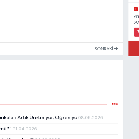
YE
SO
SONRAKI
ikaları Artık Üretmiyor, Öğreniyo
08.06.2026
ü mü?”
21.04.2026