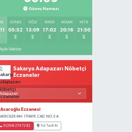
Güneş Namazı
AK
GÜNEŞ
ÖĞLE
İKINDI
AKŞAM
YATSI
11
05:52
13:09
17:02
20:16
21:50
Aylık Vakitler
Sakarya Adapazarı Nöbetçi
Eczaneler
Acaroğlu Eczanesi
MERCİLER MH. İTFAİYE CAD. NO:5 A
0 (264) 274 72 82
Yol Tarifi Al