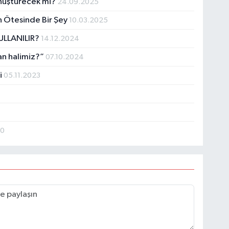
Dönüştürecek mi?
24.09.2025
n Ötesinde Bir Şey
10.03.2025
ULLANILIR?
14.12.2024
an halimiz?”
07.10.2024
i
05.11.2023
20