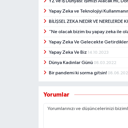
YZ ve İş Dünyası: İşimizi Alacak mı, 
Yapay Zeka ve Teknolojiyi Kullanmanı
BİLİŞSEL ZEKA NEDİR VE NERELERDE K
“Ne olacak bizim bu yapay zeka ile ol
Yapay Zeka Ve Gelecekte Getirdikler
Yapay Zeka Ve Biz
14.10.2023
Dünya Kadınlar Günü
08.03.2022
Bir pandemi ki sorma gitsin!
08.06.20
Yorumlar