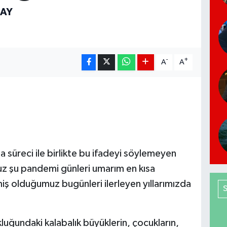
GAY
-
+
A
A
süreci ile birlikte bu ifadeyi söylemeyen
z şu pandemi günleri umarım en kısa
ş olduğumuz bugünleri ilerleyen yıllarımızda
luğundaki kalabalık büyüklerin, çocukların,