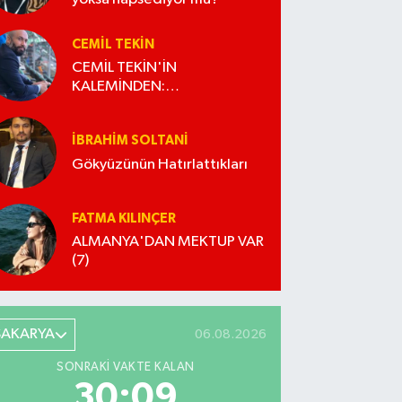
CEMIL TEKIN
CEMİL TEKİN'İN
KALEMİNDEN:
"GÖRMEYEYİM, SUSAYIM
DİYORUM AMA OLMUYOR!"
İBRAHIM SOLTANI
Gökyüzünün Hatırlattıkları
FATMA KILINÇER
ALMANYA'DAN MEKTUP VAR
(7)
SAKARYA
06.08.2026
SONRAKI VAKTE KALAN
30:08