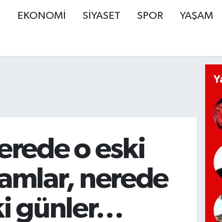
Ş
EKONOMİ
SİYASET
SPOR
YAŞAM
Y
erede o eski
amlar, nerede
ki günler…