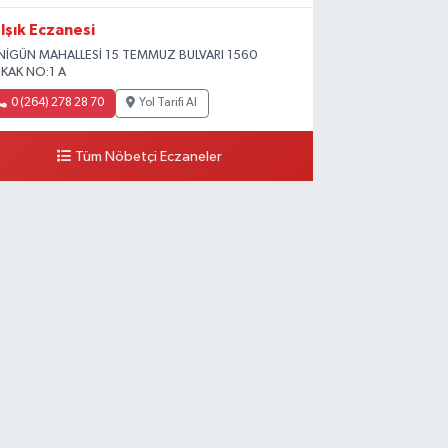
Işık Eczanesi
NİGÜN MAHALLESİ 15 TEMMUZ BULVARI 1560
KAK NO:1 A
0 (264) 278 28 70
Yol Tarifi Al
Tüm Nöbetçi Eczaneler