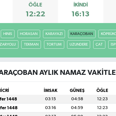
ÖĞLE
İKINDI
12:22
16:13
HINIS
HORASAN
KARAYAZI
KARAÇOBAN
KÖPRÜK
ZARYOLU
TEKMAN
TORTUM
UZUNDERE
ÇAT
İSP
ARAÇOBAN AYLIK NAMAZ VAKITLE
İCRİ
İMSAK
GÜNEŞ
ÖĞLE
afer 1448
03:15
04:58
12:23
afer 1448
03:16
04:59
12:23