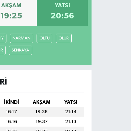
AKŞAM
YATSI
19:25
20:56
ÖY
NARMAN
OLTU
OLUR
İR
ŞENKAYA
RI
İKINDI
AKŞAM
YATSI
16:17
19:38
21:14
16:16
19:37
21:13