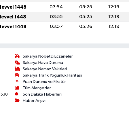
ulevvel 1448
03:54
05:25
12:19
ulevvel 1448
03:55
05:25
12:19
ulevvel 1448
03:57
05:26
12:19
Sakarya Nöbetçi Eczaneler
Sakarya Hava Durumu
Sakarya Namaz Vakitleri
Sakarya Trafik Yoğunluk Haritası
Puan Durumu ve Fikstür
Tüm Manşetler
530
Son Dakika Haberleri
Haber Arşivi