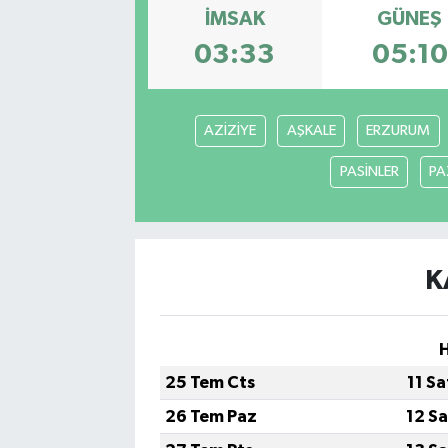
İMSAK
GÜNEŞ
03:33
05:10
AZİZİYE
AŞKALE
ERZURUM
PASİNLER
PA
K
H
25 Tem Cts
11 S
26 Tem Paz
12 S