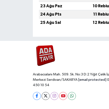
23 Ağu Paz
10 Rebi
24 Ağu Pts
11 Rebi
25 Ağu Sal
12 Rebi
Arabacıalanı Mah. 509. Sk. No:3 D:2 Yiğit Çelik İş
Merkezi Serdivan/SAKARYA
[email protected]
0
450 10 54